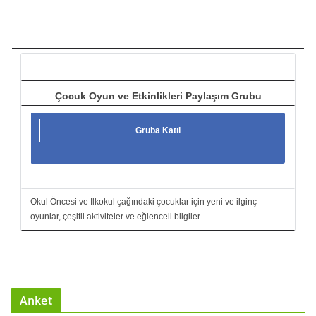
ı
c
ı
Çocuk Oyun ve Etkinlikleri Paylaşım Grubu
Gruba Katıl
Okul Öncesi ve İlkokul çağındaki çocuklar için yeni ve ilginç
oyunlar, çeşitli aktiviteler ve eğlenceli bilgiler.
Anket