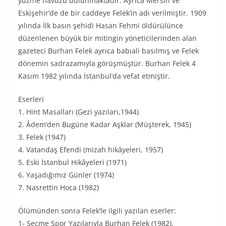
yüzme havuzu bulunmaktadır. Ayrıca Mersin ve
Eskişehir’de de bir caddeye Felek’in adı verilmiştir. 1909
yılında İlk basın şehidi Hasan Fehmi öldürülünce
düzenlenen büyük bir mitingin yöneticilerinden alan
gazeteci Burhan Felek ayrıca babıali basılmış ve Felek
dönemin sadrazamıyla görüşmüştür. Burhan Felek 4
Kasım 1982 yılında İstanbul’da vefat etmiştir.
Eserleri
1. Hint Masalları (Gezi yazıları,1944)
2. Âdem’den Bugüne Kadar Aşklar (Müşterek, 1945)
3. Felek (1947)
4. Vatandaş Efendi (mizah hikâyeleri, 1957)
5. Eski İstanbul Hikâyeleri (1971)
6. Yaşadığımız Günler (1974)
7. Nasrettin Hoca (1982)
Ölümünden sonra Felek’le ilgili yazılan eserler:
1- Seçme Spor Yazılarıyla Burhan Felek (1982),