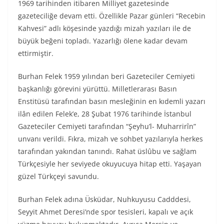
1969 tarihinden itibaren Milliyet gazetesinde
gazeteciliğe devam etti. Özellikle Pazar günleri “Recebin
Kahvesi” adlı köşesinde yazdığı mizah yazıları ile de
büyük beğeni topladı. Yazarlığı ölene kadar devam
ettirmiştir.
Burhan Felek 1959 yılından beri Gazeteciler Cemiyeti
başkanlığı görevini yürüttü. Milletlerarası Basın
Enstitüsü tarafından basın mesleğinin en kıdemli yazarı
ilân edilen Felek’e, 28 Şubat 1976 tarihinde İstanbul
Gazeteciler Cemiyeti tarafından “Şeyhu’l- Muharrirîn”
unvanı verildi. Fıkra, mizah ve sohbet yazılarıyla herkes
tarafından yakından tanındı. Rahat üslûbu ve sağlam
Türkçesiyle her seviyede okuyucuya hitap etti. Yaşayan
güzel Türkçeyi savundu.
Burhan Felek adına Üsküdar, Nuhkuyusu Cadddesi,
Seyyit Ahmet Deresi’nde spor tesisleri, kapalı ve açık