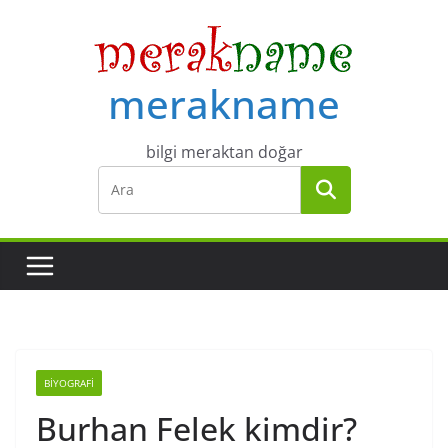
Skip
to
content
merakname
bilgi meraktan doğar
BIYOGRAFI
Burhan Felek kimdir?