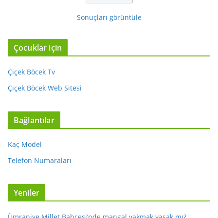
Sonuçları görüntüle
Çocuklar için
Çiçek Böcek Tv
Çiçek Böcek Web Sitesi
Bağlantılar
Kaç Model
Telefon Numaraları
Yeniler
Ümraniye Millet Bahçesi’nde mangal yakmak yasak mı?