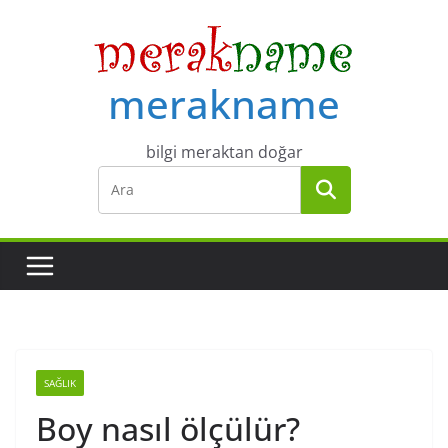
Skip
to
content
merakname
bilgi meraktan doğar
SAĞLIK
Boy nasıl ölçülür?