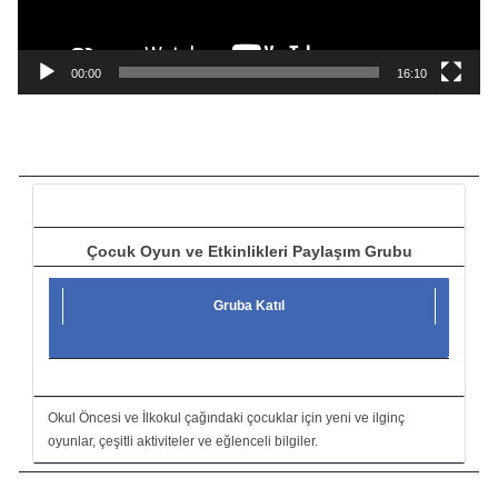
y
n
a
00:00
16:10
t
ı
c
ı
Çocuk Oyun ve Etkinlikleri Paylaşım Grubu
Gruba Katıl
Okul Öncesi ve İlkokul çağındaki çocuklar için yeni ve ilginç
oyunlar, çeşitli aktiviteler ve eğlenceli bilgiler.