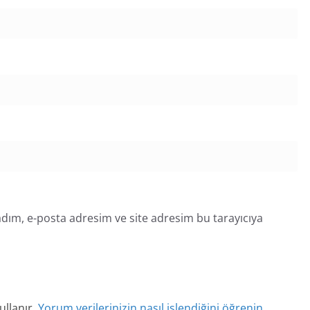
dım, e-posta adresim ve site adresim bu tarayıcıya
ullanır.
Yorum verilerinizin nasıl işlendiğini öğrenin.