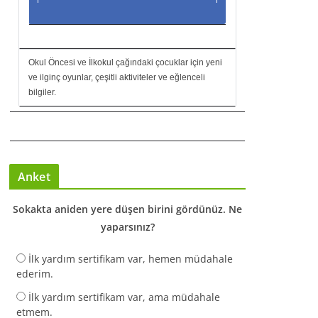
Okul Öncesi ve İlkokul çağındaki çocuklar için yeni
ve ilginç oyunlar, çeşitli aktiviteler ve eğlenceli
bilgiler.
Anket
Sokakta aniden yere düşen birini gördünüz. Ne
yaparsınız?
İlk yardım sertifikam var, hemen müdahale
ederim.
İlk yardım sertifikam var, ama müdahale
etmem.