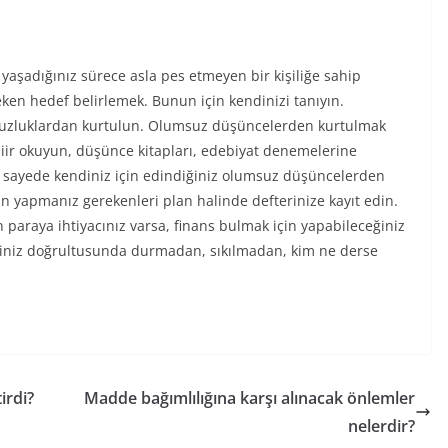
 yaşadığınız sürece asla pes etmeyen bir kişiliğe sahip
ken hedef belirlemek. Bunun için kendinizi tanıyın.
suzluklardan kurtulun. Olumsuz düşüncelerden kurtulmak
 şiir okuyun, düşünce kitapları, edebiyat denemelerine
u sayede kendiniz için edindiğiniz olumsuz düşüncelerden
çin yapmanız gerekenleri plan halinde defterinize kayıt edin.
in paraya ihtiyacınız varsa, finans bulmak için yapabileceğiniz
fleriniz doğrultusunda durmadan, sıkılmadan, kim ne derse
irdi?
Madde bağımlılığına karşı alınacak önlemler
nelerdir?