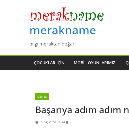
Skip
to
content
merakname
bilgi meraktan doğar
ÇOCUKLAR IÇIN
MOBIL OYUNLARIMIZ
IQ
GENEL
Başarıya adım adım na
06 Ağustos 2014