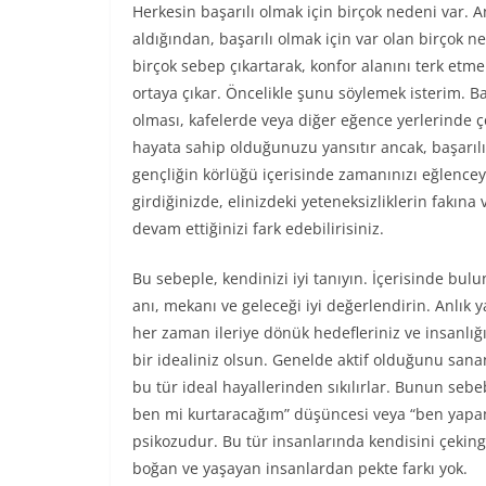
Herkesin başarılı olmak için birçok nedeni var.
aldığından, başarılı olmak için var olan birçok 
birçok sebep çıkartarak, konfor alanını terk etmek
ortaya çıkar. Öncelikle şunu söylemek isterim. Ba
olması, kafelerde veya diğer eğence yerlerinde ço
hayata sahip olduğunuzu yansıtır ancak, başarılı
gençliğin körlüğü içerisinde zamanınızı eğlence
girdiğinizde, elinizdeki yeteneksizliklerin fakına
devam ettiğinizi fark edebilirisiniz.
Bu sebeple, kendinizi iyi tanıyın. İçerisinde bu
anı, mekanı ve geleceği iyi değerlendirin. Anlık 
her zaman ileriye dönük hedefleriniz ve insanlığ
bir idealiniz olsun. Genelde aktif olduğunu sana
bu tür ideal hayallerinden sıkılırlar. Bunun sebe
ben mi kurtaracağım” düşüncesi veya “ben yap
psikozudur. Bu tür insanlarında kendisini çekinge
boğan ve yaşayan insanlardan pekte farkı yok.