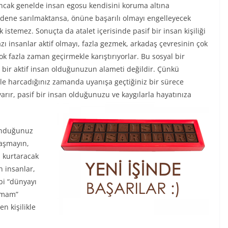
 Ancak genelde insan egosu kendisini koruma altına
nedene sarılmaktansa, önüne başarılı olmayı engelleyecek
 istemez. Sonuçta da atalet içerisinde pasif bir insan kişiliği
zı insanlar aktif olmayı, fazla gezmek, arkadaş çevresinin çok
k fazla zaman geçirmekle karıştırıyorlar. Bu sosyal bir
 bir aktif insan olduğunuzun alameti değildir. Çünkü
yle harcadığınız zamanda uyanışa geçtiğiniz bir sürece
 varır, pasif bir insan olduğunuzu ve kaygılarla hayatınıza
lunduğunuz
yaşmayın,
ı kurtaracak
n insanlar,
bi “dünyayı
amam”
n kişilikle