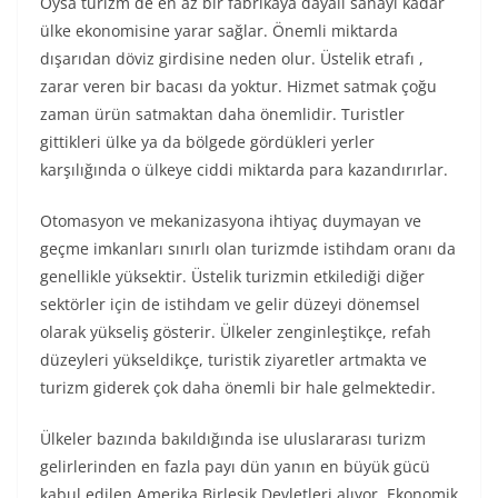
Oysa turizm de en az bir fabrikaya dayalı sanayi kadar
ülke ekonomisine yarar sağlar. Önemli miktarda
dışarıdan döviz girdisine neden olur. Üstelik etrafı ,
zarar veren bir bacası da yoktur. Hizmet satmak çoğu
zaman ürün satmaktan daha önemlidir. Turistler
gittikleri ülke ya da bölgede gördükleri yerler
karşılığında o ülkeye ciddi miktarda para kazandırırlar.
Otomasyon ve mekanizasyona ihtiyaç duymayan ve
geçme imkanları sınırlı olan turizmde istihdam oranı da
genellikle yüksektir. Üstelik turizmin etkilediği diğer
sektörler için de istihdam ve gelir düzeyi dönemsel
olarak yükseliş gösterir. Ülkeler zenginleştikçe, refah
düzeyleri yükseldikçe, turistik ziyaretler artmakta ve
turizm giderek çok daha önemli bir hale gelmektedir.
Ülkeler bazında bakıldığında ise uluslararası turizm
gelirlerinden en fazla payı dün yanın en büyük gücü
kabul edilen Amerika Birleşik Devletleri alıyor. Ekonomik