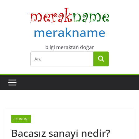
Skip
to
content
merakname
bilgi meraktan doğar
EKONOMI
Bacasız sanayi nedir?