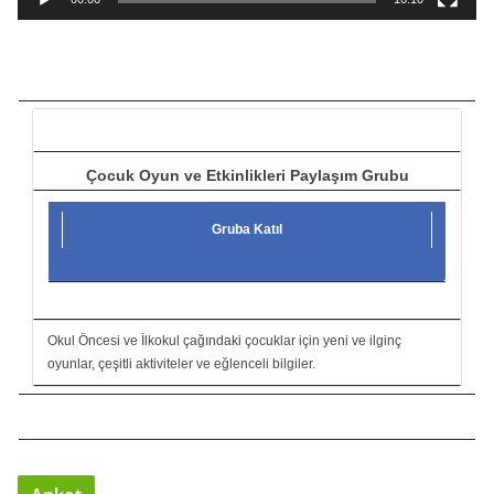
t
ı
c
ı
Çocuk Oyun ve Etkinlikleri Paylaşım Grubu
Gruba Katıl
Okul Öncesi ve İlkokul çağındaki çocuklar için yeni ve ilginç
oyunlar, çeşitli aktiviteler ve eğlenceli bilgiler.