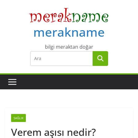
Skip
to
content
merakname
bilgi meraktan doğar
SAĞLIK
Verem aşısı nedir?