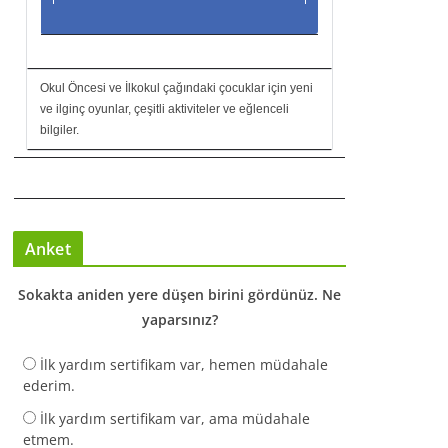
Okul Öncesi ve İlkokul çağındaki çocuklar için yeni
ve ilginç oyunlar, çeşitli aktiviteler ve eğlenceli
bilgiler.
Anket
Sokakta aniden yere düşen birini gördünüz. Ne
yaparsınız?
İlk yardım sertifikam var, hemen müdahale
ederim.
İlk yardım sertifikam var, ama müdahale
etmem.