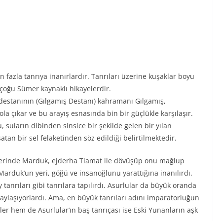
en fazla tanrıya inanırlardır. Tanrıları üzerine kuşaklar boyu
 çoğu Sümer kaynaklı hikayelerdir.
 destanının (Gılgamış Destanı) kahramanı Gılgamış,
a çıkar ve bu arayış esnasında bin bir güçlükle karşılaşır.
uların dibinden sinsice bir şekilde gelen bir yılan
an bir sel felaketinden söz edildiği belirtilmektedir.
nelerinde Marduk, ejderha Tiamat ile dövüşüp onu mağlup
Marduk’un yeri, göğü ve insanoğlunu yarattığına inanılırdı.
anrıları gibi tanrılara tapılırdı. Asurlular da büyük oranda
ı paylaşıyorlardı. Ama, en büyük tanrıları adını imparatorluğun
ler hem de Asurlular’ın baş tanrıçası ise Eski Yunanların aşk