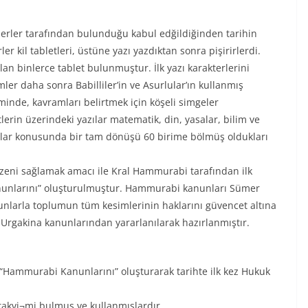
ümerler tarafından bulunduğu kabul edğildiğinden tarihin
r kil tabletleri, üstüne yazı yazdıktan sonra pişirirlerdi.
olan binlerce tablet bulunmuştur. İlk yazı karakterlerini
mler daha sonra Babilliler’in ve Asurlular’ın kullanmış
minde, kavramları belirtmek için köşeli simgeler
lerin üzerindeki yazılar matematik, din, yasalar, bilim ve
açılar konusunda bir tam dönüşü 60 birime bölmüş oldukları
eni sağlamak amacı ile Kral Hammurabi tarafından ilk
nunlarını” oluşturulmuştur. Hammurabi kanunları Sümer
unlarla toplumun tüm kesimlerinin haklarını güvencet altına
 Urgakina kanunlarından yararlanılarak hazırlanmıştır.
“Hammurabi Kanunlarını” oluşturarak tarihte ilk kez Hukuk
 takvi¬mi bulmuş ve kullanmışlardır.