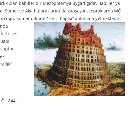
rlık olan babiller bir Mezopotamya uygarlığıdır. Babiller ya
de ,Sümer ve Akad topraklarını da kapsayan, topraklarda MÖ
sözcüğü, Sümer dilinde “Tanrı Kapısı” anlamına gelmektedir.
ında
dil ilçesi
Babil
nsuptur.
eki
rallık”
.Ö.1844-