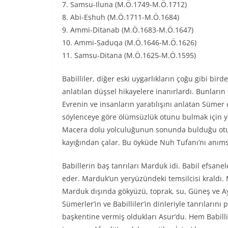
7. Samsu-Iluna (M.Ö.1749-M.Ö.1712)
8. Abi-Eshuh (M.Ö.1711-M.Ö.1684)
9. Ammi-Ditanab (M.Ö.1683-M.Ö.1647)
10. Ammi-Saduqa (M.Ö.1646-M.Ö.1626)
11. Samsu-Ditana (M.Ö.1625-M.Ö.1595)
Babilliler, diğer eski uygarlıkların çoğu gibi bird
anlatılan düşsel hikayelere inanırlardı. Bunların
Evrenin ve insanların yaratılışını anlatan Sümer
söylenceye göre ölümsüzlük otunu bulmak için yol
Macera dolu yolculuğunun sonunda bulduğu otu, s
kayığından çalar. Bu öyküde Nuh Tufanı’nı anımsat
Babillerin baş tanrıları Marduk idi. Babil efsa
eder. Marduk’un yeryüzündeki temsilcisi kraldı. 
Marduk dışında gökyüzü, toprak, su, Güneş ve Ay t
Sümerler’in ve Babilliler’in dinleriyle tanrıların
başkentine vermiş oldukları Asur’du. Hem Babilli