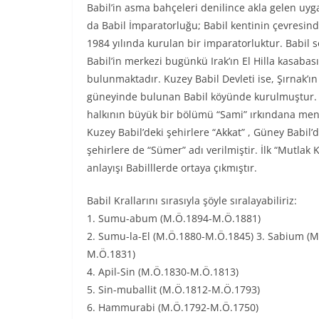
Babil’in asma bahçeleri denilince akla gelen uyga
da Babil İmparatorluğu; Babil kentinin çevresin
1984 yılında kurulan bir imparatorluktur. Babil 
Babil’in merkezi bugünkü Irak’ın El Hilla kasabas
bulunmaktadır. Kuzey Babil Devleti ise, Şırnak’ın İ
güneyinde bulunan Babil köyünde kurulmuştur. 
halkının büyük bir bölümü “Sami” ırkındana me
Kuzey Babil’deki şehirlere “Akkat” , Güney Babil’d
şehirlere de “Sümer” adı verilmiştir. İlk “Mutlak K
anlayışı Babilllerde ortaya çıkmıştır.
Babil Krallarını sırasıyla şöyle sıralayabiliriz:
1. Sumu-abum (M.Ö.1894-M.Ö.1881)
2. Sumu-la-El (M.Ö.1880-M.Ö.1845) 3. Sabium (M
M.Ö.1831)
4. Apil-Sin (M.Ö.1830-M.Ö.1813)
5. Sin-muballit (M.Ö.1812-M.Ö.1793)
6. Hammurabi (M.Ö.1792-M.Ö.1750)