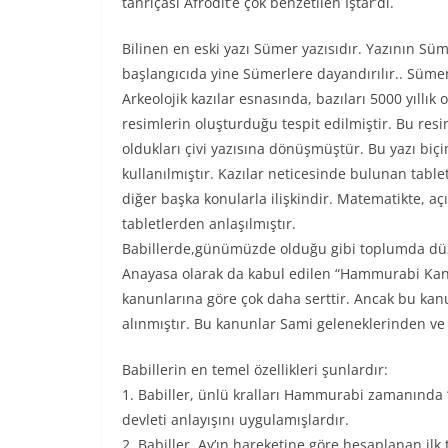
tanrıçası Afrodit’e çok benzetilen İştar’dı.
Bilinen en eski yazı Sümer yazısıdır. Yazının S
başlangıcıda yine Sümerlere dayandırılır.. Sümerle
Arkeolojik kazılar esnasında, bazıları 5000 yıllık 
resimlerin oluşturduğu tespit edilmiştir. Bu resi
oldukları çivi yazısına dönüşmüştür. Bu yazı biçi
kullanılmıştır. Kazılar neticesinde bulunan tablet
diğer başka konularla ilişkindir. Matematikte, 
tabletlerden anlaşılmıştır.
Babillerde,günümüzde olduğu gibi toplumda düz
Anayasa olarak da kabul edilen “Hammurabi Ka
kanunlarına göre çok daha serttir. Ancak bu kan
alınmıştır. Bu kanunlar Sami geleneklerinden ve
Babillerin en temel özellikleri şunlardır:
1. Babiller, ünlü kralları Hammurabi zamanında 
devleti anlayışını uygulamışlardır.
2. Babiller, Ay’ın hareketine göre hesaplanan ilk