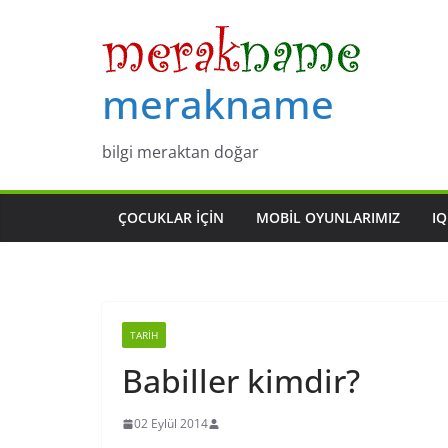
Skip
to
content
merakname
bilgi meraktan doğar
ÇOCUKLAR IÇIN
MOBIL OYUNLARIMIZ
IQ
TARIH
Babiller kimdir?
02 Eylül 2014