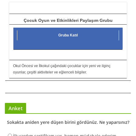
ı
Çocuk Oyun ve Etkinlikleri Paylaşım Grubu
Gruba Katıl
Okul Öncesi ve İlkokul çağındaki çocuklar için yeni ve ilginç
oyunlar, çeşitli aktiviteler ve eğlenceli bilgiler.
Anket
Sokakta aniden yere düşen birini gördünüz. Ne yaparsınız?
İlk yardım sertifikam var, hemen müdahale ederim.