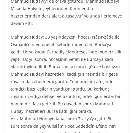
Mahmud Hüdayi’yi de oraya götürdü. Mahmud Hüdayi
Mısır’da Halvetî şeyhlerinden Kerîmeddîn
hazretlerinden ders alarak, tasavvuf yolunda ilerlemeye
devam etti.
Mahmud Hüdayi 33 yaşındayken, hocası Nâzır-zâde ile
Osmanlı’nın en önemli şehirlerinden olan Bursa’ya
geldi. Üç yıl kadar Ferhadiye Medresesi’nde müderrislik
yaptı. Üç yıl sonra, hocasının vefâtı ile Bursa’ya kadı
olarak tayin edildi. Bursa kadısı olarak göreve başlayan
Mahmud Hüdayi hazretleri, kadılığı sırasında bir gece
rüyasında cehennemi gördü. Cehennemin ateşinde
tanıdığı bazı kişilerin yandığını gördü. Bu korkunç
rüyanın verdiği dehşet ve üzüntü içindeki günlerde, bir
hanım bir dava getirdi. Bu davadan sonra Mahmud
Hüdayi hazretleri Bursa kadılığını bıraktı.
Aziz Mahmud Hüdayi daha sonra Trakya’ya gitti. Bir
süre sonra da Şeyhülislâm Hoca Sadeddîn Efendi’nin