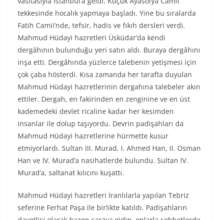
vasıtasıyla İstanbul’a geldi. Küçük Ayasofya Camii
tekkesinde hocalık yapmaya başladı. Yine bu sıralarda
Fatih Camii’nde, tefsir, hadis ve fıkıh dersleri verdi.
Mahmud Hüdayi hazretleri Üsküdar’da kendi
dergâhının bulunduğu yeri satın aldı. Buraya dergâhını
inşa etti. Dergâhında yüzlerce talebenin yetişmesi için
çok çaba hösterdi. Kısa zamanda her tarafta duyulan
Mahmud Hüdayi hazretlerinin dergahına talebeler akın
ettiler. Dergah, en fakirinden en zenginine ve en üst
kademedeki devlet ricaline kadar her kesimden
insanlar ile dolup taşıyordu. Devrin padişahları da
Mahmud Hüdayi hazretlerine hürmette kusur
etmiyorlardı. Sultan III. Murad, I. Ahmed Han, II. Osman
Han ve IV. Murad’a nasihatlerde bulundu. Sultan IV.
Murad’a, saltanat kılıcını kuşattı.
Mahmud Hüdayi hazretleri İranlılarla yapılan Tebriz
seferine Ferhat Paşa ile birlikte katıldı. Padişahların
davetlisi olarak bazen saraya gidip, onlarla sohbetlerde