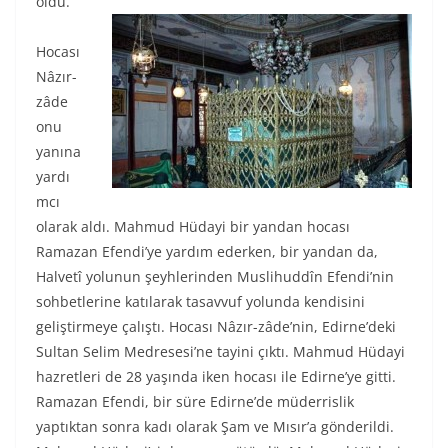
oldu.
Hocası
Nâzır-
zâde
onu
yanına
yardı
mcı
olarak aldı. Mahmud Hüdayi bir yandan hocası
Ramazan Efendi’ye yardım ederken, bir yandan da,
Halvetî yolunun şeyhlerinden Muslihuddîn Efendi’nin
sohbetlerine katılarak tasavvuf yolunda kendisini
geliştirmeye çalıştı. Hocası Nâzır-zâde’nin, Edirne’deki
Sultan Selim Medresesi’ne tayini çıktı. Mahmud Hüdayi
hazretleri de 28 yaşında iken hocası ile Edirne’ye gitti.
Ramazan Efendi, bir süre Edirne’de müderrislik
yaptıktan sonra kadı olarak Şam ve Mısır’a gönderildi.