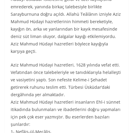
emrederek, yanında birkaç talebesiyle birlikte
Sarayburnuna doğru açıldı. Allahü Teâlânın izniyle Aziz
Mahmud Hüdayi hazretlerinin himmeti bereketiyle,
kayığın ön, arka ve yanlarından bir kayık mesafesinde
deniz süt liman oluyor, dalgalar kayığı etkilemiyordu.
Aziz Mahmud Hüdayi hazretleri böylece kayığıyla
karşıya geçti.
Aziz Mahmud Hüdayi hazretleri, 1628 yılında vefat etti.
Vefatından önce talebeleriyle ve tanıdıklarıyla helalleşti
ve vasiyetini yaptı. Son nefeste Kelime-i Şehadet
getirerek ruhunu teslim etti. Türbesi Üsküdar’daki
dergâhında yer almaktadır.
Aziz Mahmud Hüdayi hazretleri insanların Ehl-i sünnet
itikadında bulunmaları ve ibadetlerini doğru yapmaları
için pek çok eser yazmıştır. Bu eserlerden bazıları
şunlardır:
1- Nefâis-ül-Mecâlis,