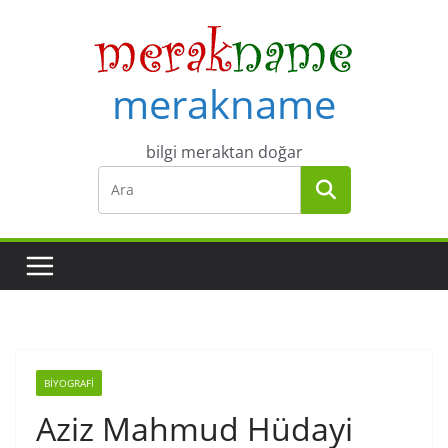
Skip
to
content
merakname
bilgi meraktan doğar
BIYOGRAFI
Aziz Mahmud Hüdayi