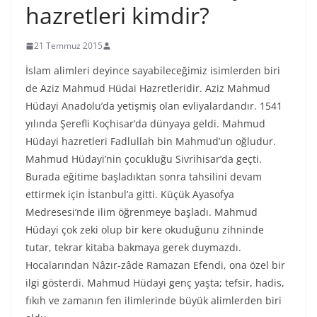
hazretleri kimdir?
21 Temmuz 2015
İslam alimleri deyince sayabileceğimiz isimlerden biri
de Aziz Mahmud Hüdai Hazretleridir. Aziz Mahmud
Hüdayi Anadolu’da yetişmiş olan evliyalardandır. 1541
yılında Şerefli Koçhisar’da dünyaya geldi. Mahmud
Hüdayi hazretleri Fadlullah bin Mahmud’un oğludur.
Mahmud Hüdayi’nin çocukluğu Sivrihisar’da geçti.
Burada eğitime başladıktan sonra tahsilini devam
ettirmek için İstanbul’a gitti. Küçük Ayasofya
Medresesi’nde ilim öğrenmeye başladı. Mahmud
Hüdayi çok zeki olup bir kere okuduğunu zihninde
tutar, tekrar kitaba bakmaya gerek duymazdı.
Hocalarından Nâzır-zâde Ramazan Efendi, ona özel bir
ilgi gösterdi. Mahmud Hüdayi genç yaşta; tefsir, hadis,
fıkıh ve zamanın fen ilimlerinde büyük alimlerden biri