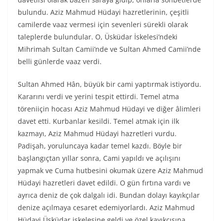
bulundu. Aziz Mahmud Hüdayi hazretlerinin, çeşitli
camilerde vaaz vermesi için sevenleri sürekli olarak
taleplerde bulundular. O, Üsküdar İskelesi’ndeki
Mihrimah Sultan Camii’nde ve Sultan Ahmed Camii’nde
belli günlerde vaaz verdi.
Sultan Ahmed Hân, büyük bir cami yaptırmak istiyordu.
Kararını verdi ve yerini tespit ettirdi. Temel atma
töreniiçin hocası Aziz Mahmud Hüdayi ve diğer âlimleri
davet etti. Kurbanlar kesildi. Temel atmak için ilk
kazmayı, Aziz Mahmud Hüdayi hazretleri vurdu.
Padişah, yoruluncaya kadar temel kazdı. Böyle bir
başlangıçtan yıllar sonra, Cami yapıldı ve açılışını
yapmak ve Cuma hutbesini okumak üzere Aziz Mahmud
Hüdayi hazretleri davet edildi. O gün fırtına vardı ve
ayrıca deniz de çok dalgalı idi. Bundan dolayı kayıkçılar
denize açılmaya cesaret edemiyorlardı. Aziz Mahmud
Hüdayi Üsküdar iskelesine geldi ve özel kayıkçısına