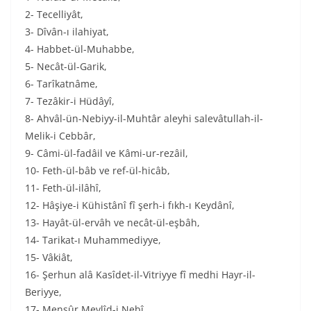
2- Tecelliyât,
3- Dîvân-ı ilahiyat,
4- Habbet-ül-Muhabbe,
5- Necât-ül-Garik,
6- Tarîkatnâme,
7- Tezâkir-i Hüdâyî,
8- Ahvâl-ün-Nebiyy-il-Muhtâr aleyhi salevâtullah-il-
Melik-i Cebbâr,
9- Câmi-ül-fadâil ve Kâmi-ur-rezâil,
10- Feth-ül-bâb ve ref-ül-hicâb,
11- Feth-ül-ilâhî,
12- Hâşiye-i Kühistânî fî şerh-i fıkh-ı Keydânî,
13- Hayât-ül-ervâh ve necât-ül-eşbâh,
14- Tarikat-ı Muhammediyye,
15- Vâkiât,
16- Şerhun alâ Kasîdet-il-Vitriyye fî medhi Hayr-il-
Beriyye,
17- Mensûr Mevlîd-i Nebî