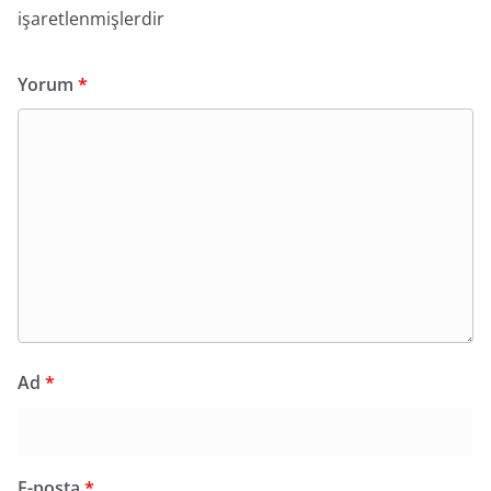
işaretlenmişlerdir
Yorum
*
Ad
*
E-posta
*