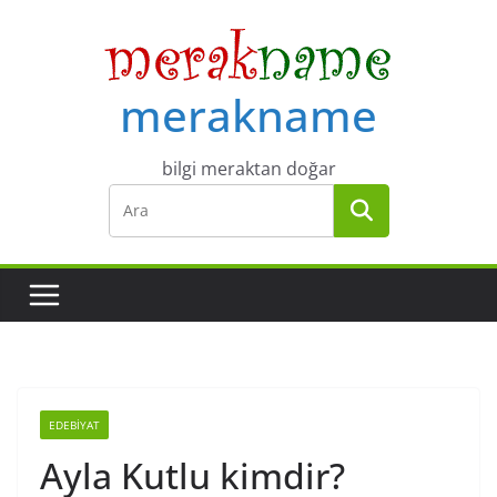
Skip
to
content
merakname
bilgi meraktan doğar
EDEBIYAT
Ayla Kutlu kimdir?