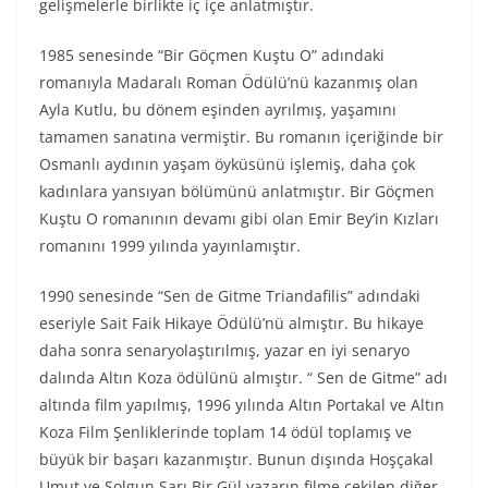
gelişmelerle birlikte iç içe anlatmıştır.
1985 senesinde “Bir Göçmen Kuştu O” adındaki
romanıyla Madaralı Roman Ödülü’nü kazanmış olan
Ayla Kutlu, bu dönem eşinden ayrılmış, yaşamını
tamamen sanatına vermiştir. Bu romanın içeriğinde bir
Osmanlı aydının yaşam öyküsünü işlemiş, daha çok
kadınlara yansıyan bölümünü anlatmıştır. Bir Göçmen
Kuştu O romanının devamı gibi olan Emir Bey’in Kızları
romanını 1999 yılında yayınlamıştır.
1990 senesinde “Sen de Gitme Triandafilis” adındaki
eseriyle Sait Faik Hikaye Ödülü’nü almıştır. Bu hikaye
daha sonra senaryolaştırılmış, yazar en iyi senaryo
dalında Altın Koza ödülünü almıştır. “ Sen de Gitme” adı
altında film yapılmış, 1996 yılında Altın Portakal ve Altın
Koza Film Şenliklerinde toplam 14 ödül toplamış ve
büyük bir başarı kazanmıştır. Bunun dışında Hoşçakal
Umut ve Solgun Sarı Bir Gül yazarın filme çekilen diğer