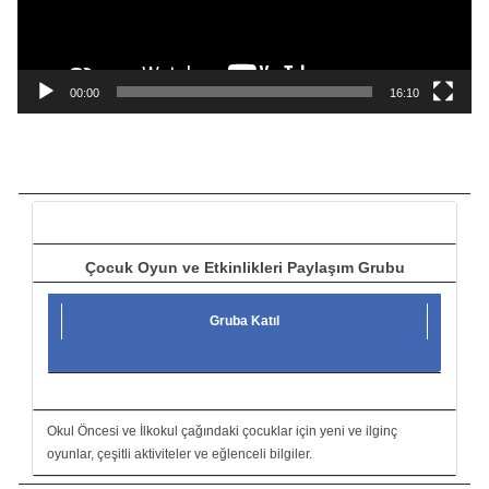
o
y
n
a
00:00
16:10
t
ı
c
ı
Çocuk Oyun ve Etkinlikleri Paylaşım Grubu
Gruba Katıl
Okul Öncesi ve İlkokul çağındaki çocuklar için yeni ve ilginç
oyunlar, çeşitli aktiviteler ve eğlenceli bilgiler.