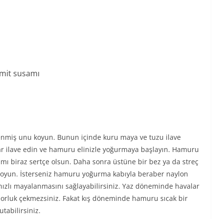
imit susamı
lenmiş unu koyun. Bunun içinde kuru maya ve tuzu ilave
 azar ilave edin ve hamuru elinizle yoğurmaya başlayın. Hamuru
ı biraz sertçe olsun. Daha sonra üstüne bir bez ya da streç
oyun. İsterseniz hamuru yoğurma kabıyla beraber naylon
a hızlı mayalanmasını sağlayabilirsiniz. Yaz döneminde havalar
orluk çekmezsiniz. Fakat kış döneminde hamuru sıcak bir
tabilirsiniz.