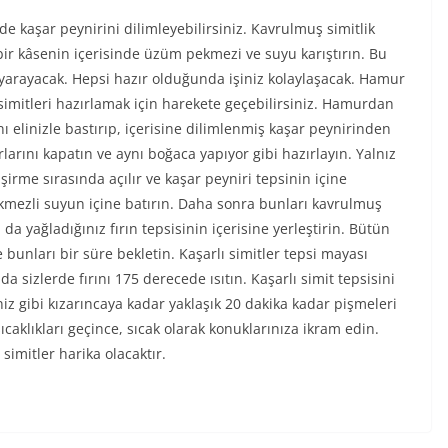
 kaşar peynirini dilimleyebilirsiniz. Kavrulmuş simitlik
bir kâsenin içerisinde üzüm pekmezi ve suyu karıştırın. Bu
arayacak. Hepsi hazır olduğunda işiniz kolaylaşacak. Hamur
simitleri hazırlamak için harekete geçebilirsiniz. Hamurdan
 elinizle bastırıp, içerisine dilimlenmiş kaşar peynirinden
larını kapatın ve aynı boğaca yapıyor gibi hazırlayın. Yalnız
rme sırasında açılır ve kaşar peyniri tepsinin içine
ekmezli suyun içine batırın. Daha sonra bunları kavrulmuş
 da yağladığınız fırın tepsisinin içerisine yerleştirin. Bütün
bunları bir süre bekletin. Kaşarlı simitler tepsi mayası
sizlerde fırını 175 derecede ısıtın. Kaşarlı simit tepsisini
iniz gibi kızarıncaya kadar yaklaşık 20 dakika kadar pişmeleri
k sıcaklıkları geçince, sıcak olarak konuklarınıza ikram edin.
imitler harika olacaktır.