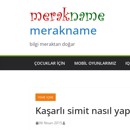
Skip
to
content
merakname
bilgi meraktan doğar
ÇOCUKLAR IÇIN
MOBIL OYUNLARIMIZ
IQ
YEME İÇME
Kaşarlı simit nasıl yap
06 Nisan 2015