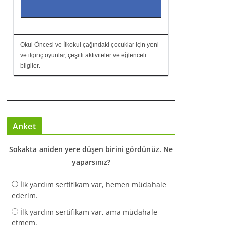
Okul Öncesi ve İlkokul çağındaki çocuklar için yeni
ve ilginç oyunlar, çeşitli aktiviteler ve eğlenceli
bilgiler.
Anket
Sokakta aniden yere düşen birini gördünüz. Ne
yaparsınız?
İlk yardım sertifikam var, hemen müdahale
ederim.
İlk yardım sertifikam var, ama müdahale
etmem.