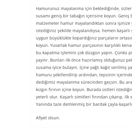
Hamurunuz mayalanma için beklediğinde, sizlerde
susamı geniş bir tabağın içerisine koyun. Geniş 
malzemeler hamur mayalandıktan sonra işinize y
istediğiniz şekilde mayalandıysa, hemen kaşarlı 
uygun büyüklükte kopardığınız parçaların ortasını
koyun. Yuvarlak hamur parçasının karşılıklı kenar
bu kapatma işlemini çok düzgün yapın. Çünkü pişi
yayılır. Bunları ilk önce hazırlamış olduğunuz p
susama iyice bulayın. İçine yağlı kağıt serilmiş ya
hamuru şekillendirip ardından, tepsinin içerinde 
dediğimiz mayalanma sürecinden geçsin. Bu arada 
kızgın fırının içine koyun. Burada üstleri istediğ
yeterli olur. Kaşarlı simitleri fırından çıkarıp, il
Yanında taze demlenmiş bir bardak çayla kaşarlı s
Afiyet olsun.