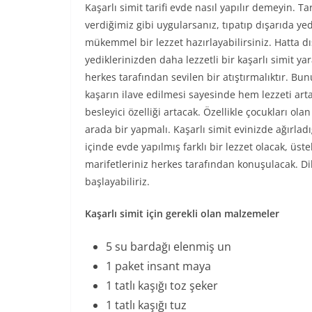
Kaşarlı simit tarifi evde nasıl yapılır demeyin. Ta
verdiğimiz gibi uygularsanız, tıpatıp dışarıda yed
mükemmel bir lezzet hazırlayabilirsiniz. Hatta dı
yediklerinizden daha lezzetli bir kaşarlı simit yar
herkes tarafından sevilen bir atıştırmalıktır. Bun
kaşarın ilave edilmesi sayesinde hem lezzeti ar
besleyici özelliği artacak. Özellikle çocukları olan
arada bir yapmalı. Kaşarlı simit evinizde ağırladı
içinde evde yapılmış farklı bir lezzet olacak, üste
marifetleriniz herkes tarafından konuşulacak. Di
başlayabiliriz.
Kaşarlı simit için gerekli olan malzemeler
5 su bardağı elenmiş un
1 paket insant maya
1 tatlı kaşığı toz şeker
1 tatlı kaşığı tuz