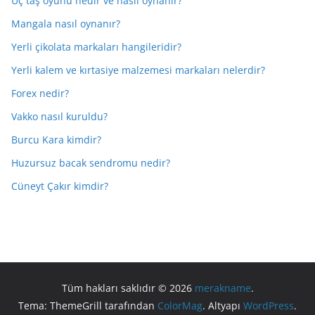
Üç taş oyunu nedir ve nasıl oynanır?
Mangala nasıl oynanır?
Yerli çikolata markaları hangileridir?
Yerli kalem ve kırtasiye malzemesi markaları nelerdir?
Forex nedir?
Vakko nasıl kuruldu?
Burcu Kara kimdir?
Huzursuz bacak sendromu nedir?
Cüneyt Çakır kimdir?
Tüm hakları saklıdır © 2026
merakname
.
Tema: ThemeGrill tarafından
ColorMag
. Altyapı
WordPress
.