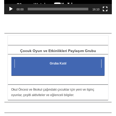
n
a
00:00
16:10
t
ı
c
ı
Çocuk Oyun ve Etkinlikleri Paylaşım Grubu
Gruba Katıl
Okul Öncesi ve İlkokul çağındaki çocuklar için yeni ve ilginç
oyunlar, çeşitli aktiviteler ve eğlenceli bilgiler.