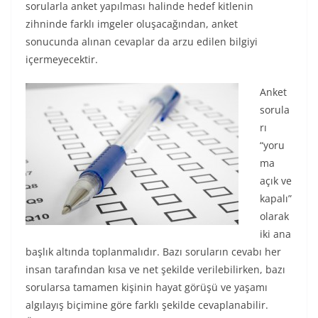
sorularla anket yapılması halinde hedef kitlenin
zihninde farklı imgeler oluşacağından, anket
sonucunda alınan cevaplar da arzu edilen bilgiyi
içermeyecektir.
Anket
sorula
rı
“yoru
ma
açık ve
kapalı”
olarak
iki ana
başlık altında toplanmalıdır. Bazı soruların cevabı her
insan tarafından kısa ve net şekilde verilebilirken, bazı
sorularsa tamamen kişinin hayat görüşü ve yaşamı
algılayış biçimine göre farklı şekilde cevaplanabilir.