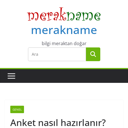
Skip
to
content
merakname
bilgi meraktan doğar
GENEL
Anket nasıl hazırlanır?