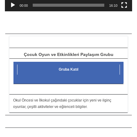
a
00:00
16:10
t
ı
c
ı
Çocuk Oyun ve Etkinlikleri Paylaşım Grubu
Gruba Katıl
Okul Öncesi ve İlkokul çağındaki çocuklar için yeni ve ilginç
oyunlar, çeşitli aktiviteler ve eğlenceli bilgiler.