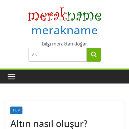
Skip
to
content
merakname
bilgi meraktan doğar
BILIM
Altın nasıl oluşur?