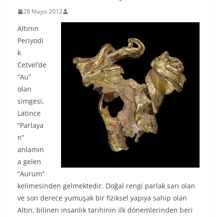
28 Mayıs 2012
Altının
Periyodi
k
Cetvel’de
“Au”
olan
simgesi,
Latince
“Parlaya
n”
anlamın
a gelen
“Aurum”
kelimesinden gelmektedir. Doğal rengi parlak sarı olan
ve son derece yumuşak bir fiziksel yapıya sahip olan
Altın, bilinen insanlık tarihinin ilk dönemlerinden beri