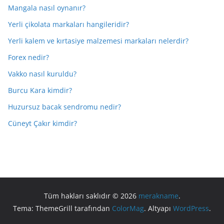
Mangala nasıl oynanır?
Yerli çikolata markaları hangileridir?
Yerli kalem ve kırtasiye malzemesi markaları nelerdir?
Forex nedir?
Vakko nasıl kuruldu?
Burcu Kara kimdir?
Huzursuz bacak sendromu nedir?
Cüneyt Çakır kimdir?
Tüm hakları saklıdır © 2026
merakname
.
Tema: ThemeGrill tarafından
ColorMag
. Altyapı
WordPress
.