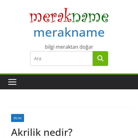
Skip
to
content
merakname
bilgi meraktan doğar
BILIM
Akrilik nedir?