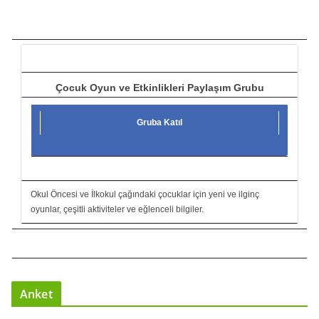
ı
c
ı
Çocuk Oyun ve Etkinlikleri Paylaşım Grubu
Gruba Katıl
Okul Öncesi ve İlkokul çağındaki çocuklar için yeni ve ilginç
oyunlar, çeşitli aktiviteler ve eğlenceli bilgiler.
Anket