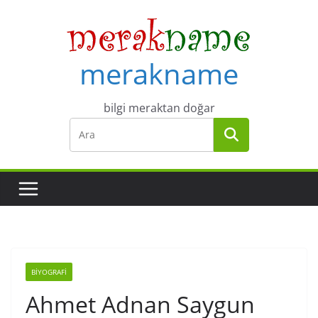
Skip
to
content
merakname
bilgi meraktan doğar
BIYOGRAFI
Ahmet Adnan Saygun