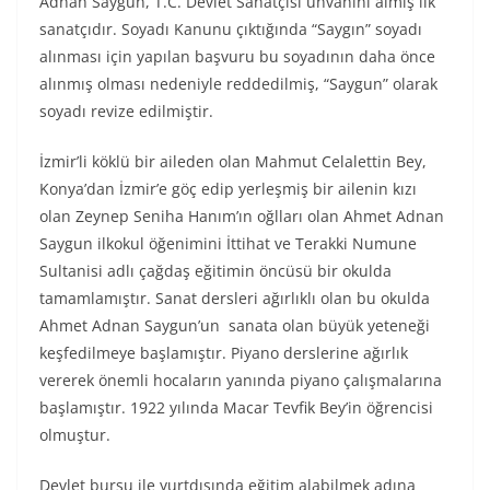
Adnan Saygun, T.C. Devlet Sanatçısı unvanını almış ilk
sanatçıdır. Soyadı Kanunu çıktığında “Saygın” soyadı
alınması için yapılan başvuru bu soyadının daha önce
alınmış olması nedeniyle reddedilmiş, “Saygun” olarak
soyadı revize edilmiştir.
İzmir’li köklü bir aileden olan Mahmut Celalettin Bey,
Konya’dan İzmir’e göç edip yerleşmiş bir ailenin kızı
olan Zeynep Seniha Hanım’ın oğlları olan Ahmet Adnan
Saygun ilkokul öğenimini İttihat ve Terakki Numune
Sultanisi adlı çağdaş eğitimin öncüsü bir okulda
tamamlamıştır. Sanat dersleri ağırlıklı olan bu okulda
Ahmet Adnan Saygun’un sanata olan büyük yeteneği
keşfedilmeye başlamıştır. Piyano derslerine ağırlık
vererek önemli hocaların yanında piyano çalışmalarına
başlamıştır. 1922 yılında Macar Tevfik Bey’in öğrencisi
olmuştur.
Devlet bursu ile yurtdışında eğitim alabilmek adına