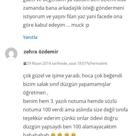
zamanda bana arkadaşlık isteği göndermeni
istiyorum ve yaşını filan yaz yani facede ona
göre kabul edeyim … muck :p
Yanıtla
zehra özdemir
29 Nisan 2014 tarihinde, saat 18:07
Permalink
çok güzel ve işime yaradı. hoca çok beğendi
bizim salak sınıf düzgün yapamamışlar
öğretmen ,
benim hem 3. yazılı notuma hemde sözlü
notuma 100 verdi ama aslında size değil sınıfa
teşekkür ederim çünkü onlar ödevi doğru
düzgün yapsaydı ben 100 alamayacaktım
hahahahah