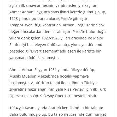
açılan ilk sınavı annesinin vefatı nedeniyle kaçıran
Ahmet Adnan Saygun’a şans ikinci kerede gülmüş olup,
1928 yılında bu bursu alarak Paris’e gitmiştir.
Kompozisyon, füg, kontrpuan, armoni, org üzerine çok
değerli hocalardan dersler almıştır. Paris’te bulunduğu
yıllara denk gelen 1927-1928 yılları arasında Re Majör
Senfoni’yi besteleyen ünlü sanatçı, yine aynı dönemde
bestelediği “Divertissement” adlı eseri ile Paris’te bir
yarışmada ödül kazanmıştır.
Ahmet Adnan Saygun 1931 yılında ülkeye dönüp,
Musiki Muallim Mektebi’nde hocalık yapmaya
başlamıştır. Atatürk’ün talebi ile, o dönem Türkiye
ziyaretine hazırlanan İran Şahı Rıza Pevlevi için ilk Türk
Operası olan Op. 9 Özsoy Operası’nı bestelemiştir.
1934 yılı Kasın ayında Atatürk kendisinden bir talepte
daha bulunmuş olup, bu talep neticesinde Cumhuriyet