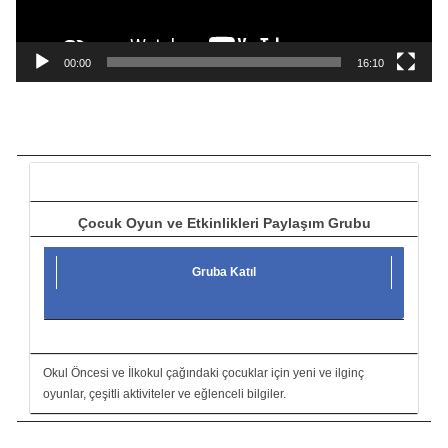
y
n
a
00:00
16:10
t
ı
c
ı
Çocuk Oyun ve Etkinlikleri Paylaşım Grubu
Gruba Katıl
Okul Öncesi ve İlkokul çağındaki çocuklar için yeni ve ilginç
oyunlar, çeşitli aktiviteler ve eğlenceli bilgiler.