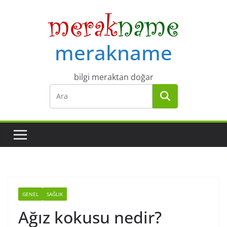
Skip
to
content
merakname
bilgi meraktan doğar
GENEL
SAĞLIK
Ağız kokusu nedir?