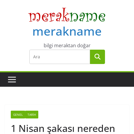
Skip
to
content
merakname
bilgi meraktan doğar
GENEL
TARIH
1 Nisan şakası nereden