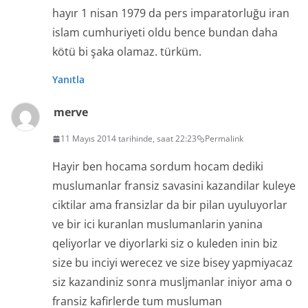
hayır 1 nisan 1979 da pers imparatorluğu iran
islam cumhuriyeti oldu bence bundan daha
kötü bi şaka olamaz. türküm.
Yanıtla
merve
11 Mayıs 2014 tarihinde, saat 22:23
Permalink
Hayir ben hocama sordum hocam dediki
muslumanlar fransiz savasini kazandilar kuleye
ciktilar ama fransizlar da bir pilan uyuluyorlar
ve bir ici kuranlan muslumanlarin yanina
qeliyorlar ve diyorlarki siz o kuleden inin biz
size bu inciyi werecez ve size bisey yapmiyacaz
siz kazandiniz sonra musljmanlar iniyor ama o
fransiz kafirlerde tum musluman