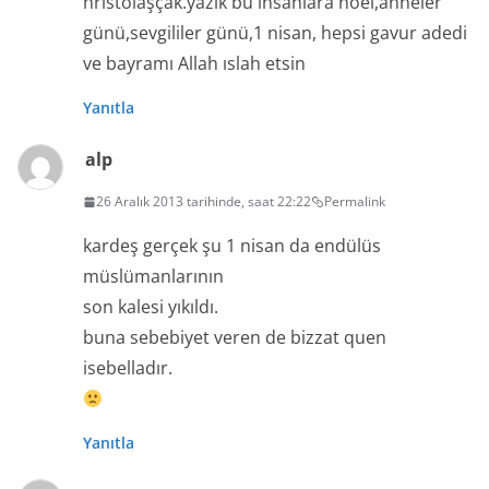
hristolaşçak.yazık bu insanlara noel,anneler
günü,sevgililer günü,1 nisan, hepsi gavur adedi
ve bayramı Allah ıslah etsin
Yanıtla
alp
26 Aralık 2013 tarihinde, saat 22:22
Permalink
kardeş gerçek şu 1 nisan da endülüs
müslümanlarının
son kalesi yıkıldı.
buna sebebiyet veren de bizzat quen
isebelladır.
Yanıtla