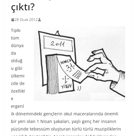
çıktı?
28 Ocak 2012
Tıpkı
tüm
dünya
da
olduğ
u gibi
ülkemi
zde de
özellikl
e
ergenl
ik dönemindeki gençlerin okul maceralarında önemli
bir yeri olan 1 Nisan şakaları, yaşlı genç her insanın
yüzünde tebessüm oluşturan türlü türlü muzipliklerin