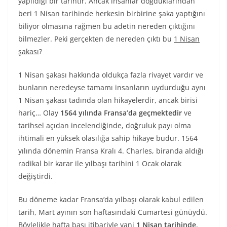
yapıldığı bir tarihtir. Ancak insanlar doğduklarından
beri 1 Nisan tarihinde herkesin birbirine şaka yaptığını
biliyor olmasına rağmen bu adetin nereden çıktığını
bilmezler. Peki gerçekten de nereden çıktı bu
1 Nisan
şakası
?
1 Nisan şakası hakkında oldukça fazla rivayet vardır ve
bunların neredeyse tamamı insanların uydurduğu aynı
1 Nisan şakası tadında olan hikayelerdir, ancak birisi
hariç… Olay
1564 yılında Fransa’da geçmektedir
ve
tarihsel açıdan incelendiğinde, doğruluk payı olma
ihtimali en yüksek olasılığa sahip hikaye budur. 1564
yılında dönemin Fransa Kralı 4. Charles, biranda aldığı
radikal bir karar ile yılbaşı tarihini 1 Ocak olarak
değiştirdi.
Bu döneme kadar Fransa’da yılbaşı olarak kabul edilen
tarih, Mart ayının son haftasındaki Cumartesi günüydü.
Böylelikle hafta başı itibariyle yani
1 Nisan tarihinde
,