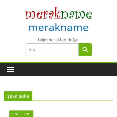
Skip
to
content
merakname
bilgi meraktan doğar
şaka şaka
GENEL
TARIH