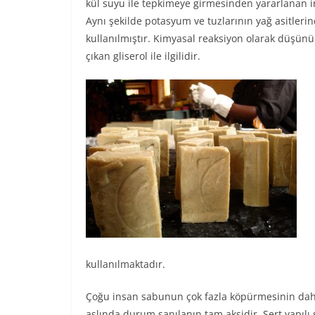
kül suyu ile tepkimeye girmesinden yararlanan in
Aynı şekilde potasyum ve tuzlarının yağ asitleri
kullanılmıştır. Kimyasal reaksiyon olarak düşünü
çıkan gliserol ile ilgilidir.
kullanılmaktadır.
Çoğu insan sabunun çok fazla köpürmesinin daha 
aslında durum sanılanın tam aksidir. Sert yapılı