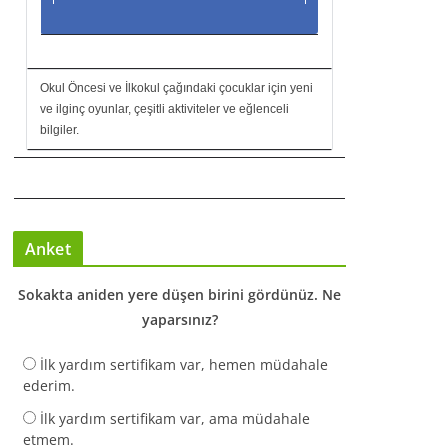
Okul Öncesi ve İlkokul çağındaki çocuklar için yeni
ve ilginç oyunlar, çeşitli aktiviteler ve eğlenceli
bilgiler.
Anket
Sokakta aniden yere düşen birini gördünüz. Ne
yaparsınız?
İlk yardım sertifikam var, hemen müdahale
ederim.
İlk yardım sertifikam var, ama müdahale
etmem.