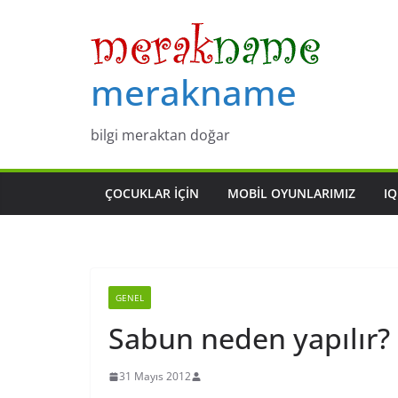
Skip
to
content
merakname
bilgi meraktan doğar
ÇOCUKLAR IÇIN
MOBIL OYUNLARIMIZ
IQ
GENEL
Sabun neden yapılır?
31 Mayıs 2012