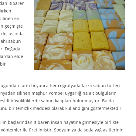
dan itibaren
lırken
bilinen en
kın geçmişte
 de, aslında
 dahi sabun
tur. Doğada
lardan elde
bir
duğundan tarih boyunca her coğrafyada farklı sabun türleri
ünyadan silinen meşhur Pompei uygarlığına ait bulguların
çeşitli büyüklüklerde sabun kalıpları bulunmuştur. Bu da
bunu bir temizlik maddesi olarak kullandığını göstermektedir.
ılın başlarından itibaren insan hayatına girmesiyle birlikte
öntemler ile üretilmiştir. Sodyum ya da soda yağ asitlerinin