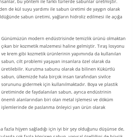
sanlar, bu yöntem ile farklı türlerde sabunlar üretmiştir.
nden de kül suyu yardımı ile sabun üretimi de yaygın olarak
ldüğünde sabun üretimi, yağların hidroliz edilmesi ile açığa
Günümüzün modern endüstrisinde temizlik ürünü olmaktan
çıkan bir kozmetik malzemesi haline gelmiştir. Tıraş losyonu
ve krem gibi kozmetik ürünlerinin yapımında da kullanılan
sabun, cilt problemi yaşayan insanlara özel olarak da
üretilebilir. Kurutma sabunu olarak da bilinen Kükürtlü
sabun, ülkemizde hala birçok insan tarafından sivilce
sorununu gidermek için kullanılmaktadır. Boya ve plastik
üretiminde de faydalanılan sabun, ayrıca endüstrinin
önemli alanlarından biri olan metal işlemesi ve döküm
işlemlerinde de paslanma önleyici yan ürün olarak
fazla hijyen sağladığı için iyi bir şey olduğunu düşünse de,
 sularda çok fazla köpüren sabun, yapısal özelliğini de büyük