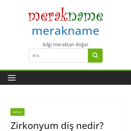
Skip
to
content
merakname
bilgi meraktan doğar
SAĞLIK
Zirkonyum diş nedir?