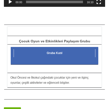
a
00:00
16:10
t
ı
c
ı
Çocuk Oyun ve Etkinlikleri Paylaşım Grubu
Gruba Katıl
Okul Öncesi ve İlkokul çağındaki çocuklar için yeni ve ilginç
oyunlar, çeşitli aktiviteler ve eğlenceli bilgiler.