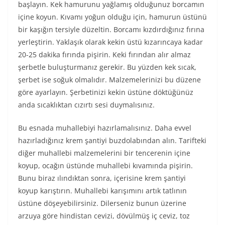
başlayın. Kek hamurunu yağlamış olduğunuz borcamın
içine koyun. Kıvamı yoğun olduğu için, hamurun üstünü
bir kaşığın tersiyle düzeltin. Borcamı kızdırdığınız fırına
yerleştirin. Yaklaşık olarak kekin üstü kızarıncaya kadar
20-25 dakika fırında pişirin. Keki fırından alır almaz
şerbetle buluşturmanız gerekir. Bu yüzden kek sıcak,
şerbet ise soğuk olmalıdır. Malzemelerinizi bu düzene
göre ayarlayın. Şerbetinizi kekin üstüne döktüğünüz
anda sıcaklıktan cızırtı sesi duymalısınız.
Bu esnada muhallebiyi hazırlamalısınız. Daha evvel
hazırladığınız krem şantiyi buzdolabından alın. Tarifteki
diğer muhallebi malzemelerini bir tencerenin içine
koyup, ocağın üstünde muhallebi kıvamında pişirin.
Bunu biraz ılındıktan sonra, içerisine krem şantiyi
koyup karıştırın. Muhallebi karışımını artık tatlının
üstüne döşeyebilirsiniz. Dilerseniz bunun üzerine
arzuya göre hindistan cevizi, dövülmüş iç ceviz, toz