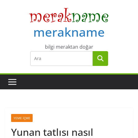
Skip
to
content
merakname
bilgi meraktan doğar
YEME İÇME
Yunan tatlısı nasıl