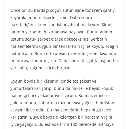
Önce bir su bardağı soğuk sütün içine toz krem şantiyi
koyarak, bunu mikserle çırpın. Daha sonra
hazırladığınız krem şantiyi buzdolabına koyun. Şimdi
tatlının şerbetini hazırlamaya başlayın. Bunu tatlının
üstüne soğuk şerbet olarak dökeceksiniz. Şerbetin
malzemelerini uygun bir tencerenin içine koyup, ocağın
üstüne alın. Bunu orta ateşin üzerinde şerbet kıvamını
buluncaya kadar pişirin. Daha sonra tezgahta uygun bir
yere alıp, soğuması için bırakın.
Uygun boyda bir kâsenin içinde toz şekeri ve
yumurtaları karıştırıp, bunu da mikserle beyaz köpük
haline gelinceye kadar iyice çırpın. Bu malzemelere
galeta ununu, kabartma tozunu, sıvı yağı ve hindistan
cevizini ilave edin. Bu malzemelerin hepsini güzelce
karıştırın. Büyük boyda dikdörtgen bir borcamın içini
iyice yağlayın. Bu esnada fırını 180 derecede ısıtmaya