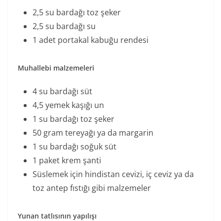
2,5 su bardağı toz şeker
2,5 su bardağı su
1 adet portakal kabuğu rendesi
Muhallebi malzemeleri
4 su bardağı süt
4,5 yemek kaşığı un
1 su bardağı toz şeker
50 gram tereyağı ya da margarin
1 su bardağı soğuk süt
1 paket krem şanti
Süslemek için hindistan cevizi, iç ceviz ya da
toz antep fıstığı gibi malzemeler
Yunan tatlısının yapılışı