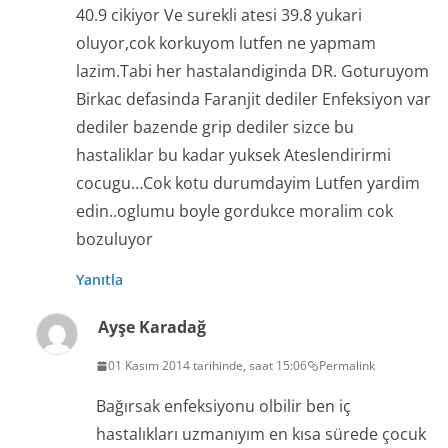
40.9 cikiyor Ve surekli atesi 39.8 yukari
oluyor,cok korkuyom lutfen ne yapmam
lazim.Tabi her hastalandiginda DR. Goturuyom
Birkac defasinda Faranjit dediler Enfeksiyon var
dediler bazende grip dediler sizce bu
hastaliklar bu kadar yuksek Ateslendirirmi
cocugu…Cok kotu durumdayim Lutfen yardim
edin..oglumu boyle gordukce moralim cok
bozuluyor
Yanıtla
Ayşe Karadağ
01 Kasım 2014 tarihinde, saat 15:06
Permalink
Bağırsak enfeksiyonu olbilir ben iç
hastalıkları uzmanıyım en kısa sürede çocuk