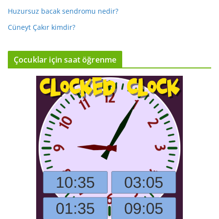
Huzursuz bacak sendromu nedir?
Cüneyt Çakır kimdir?
Çocuklar için saat öğrenme