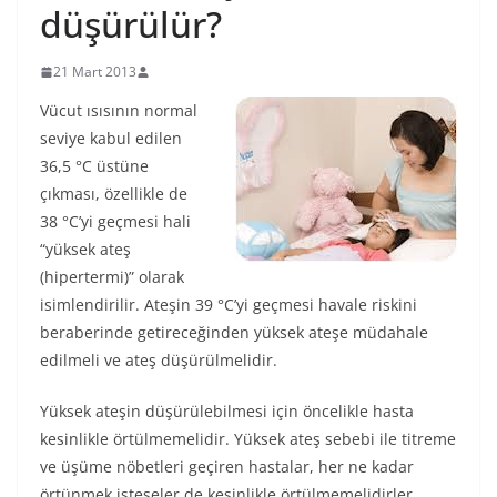
düşürülür?
21 Mart 2013
Vücut ısısının normal
seviye kabul edilen
36,5 °C üstüne
çıkması, özellikle de
38 °C’yi geçmesi hali
“yüksek ateş
(hipertermi)” olarak
isimlendirilir. Ateşin 39 °C’yi geçmesi havale riskini
beraberinde getireceğinden yüksek ateşe müdahale
edilmeli ve ateş düşürülmelidir.
Yüksek ateşin düşürülebilmesi için öncelikle hasta
kesinlikle örtülmemelidir. Yüksek ateş sebebi ile titreme
ve üşüme nöbetleri geçiren hastalar, her ne kadar
örtünmek isteseler de kesinlikle örtülmemelidirler.