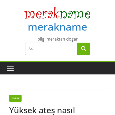
Skip
to
content
merakname
bilgi meraktan doğar
SAĞLIK
Yüksek ateş nasıl