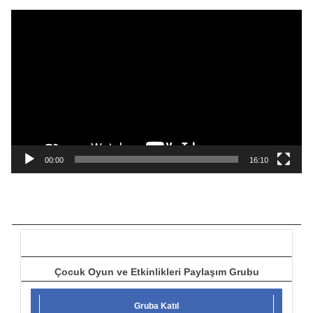
ı
V
i
d
e
o
o
y
n
a
00:00
16:10
t
ı
c
ı
Çocuk Oyun ve Etkinlikleri Paylaşım Grubu
Gruba Katıl