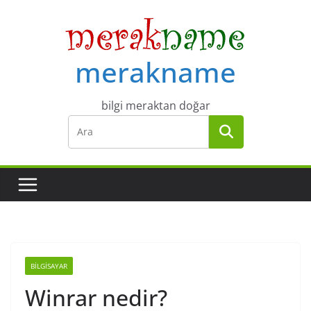
Skip
to
content
merakname
bilgi meraktan doğar
BILGISAYAR
Winrar nedir?