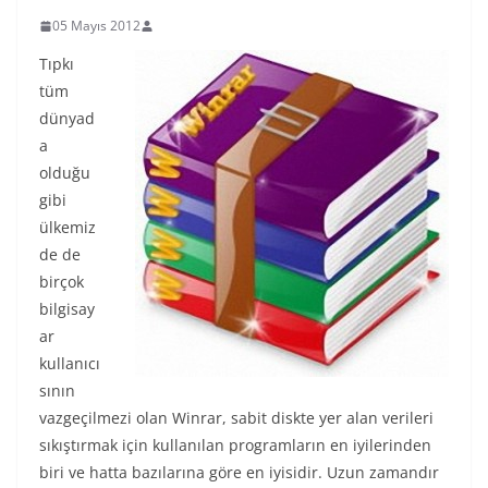
05 Mayıs 2012
Tıpkı
tüm
dünyad
a
olduğu
gibi
ülkemiz
de de
birçok
bilgisay
ar
kullanıcı
sının
vazgeçilmezi olan Winrar, sabit diskte yer alan verileri
sıkıştırmak için kullanılan programların en iyilerinden
biri ve hatta bazılarına göre en iyisidir. Uzun zamandır