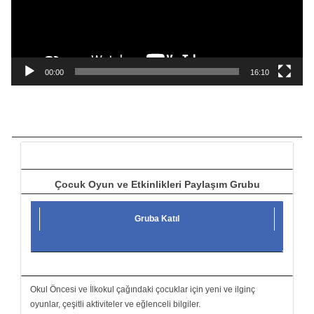
o
y
n
a
00:00
16:10
t
ı
c
ı
Çocuk Oyun ve Etkinlikleri Paylaşım Grubu
Gruba Katıl
Okul Öncesi ve İlkokul çağındaki çocuklar için yeni ve ilginç
oyunlar, çeşitli aktiviteler ve eğlenceli bilgiler.