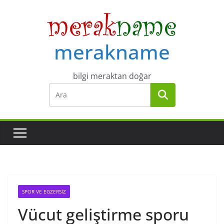
Skip
to
content
merakname
bilgi meraktan doğar
SPOR VE EGZERSIZ
Vücut geliştirme sporu