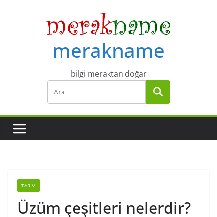
Skip
to
content
merakname
bilgi meraktan doğar
TARIM
Üzüm çeşitleri nelerdir?