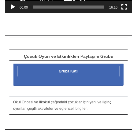
a
00:00
16:10
t
ı
c
ı
Çocuk Oyun ve Etkinlikleri Paylaşım Grubu
Gruba Katıl
Okul Öncesi ve İlkokul çağındaki çocuklar için yeni ve ilginç
oyunlar, çeşitli aktiviteler ve eğlenceli bilgiler.