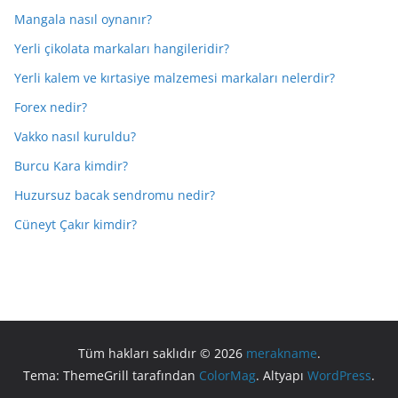
Mangala nasıl oynanır?
Yerli çikolata markaları hangileridir?
Yerli kalem ve kırtasiye malzemesi markaları nelerdir?
Forex nedir?
Vakko nasıl kuruldu?
Burcu Kara kimdir?
Huzursuz bacak sendromu nedir?
Cüneyt Çakır kimdir?
Tüm hakları saklıdır © 2026
merakname
.
Tema: ThemeGrill tarafından
ColorMag
. Altyapı
WordPress
.