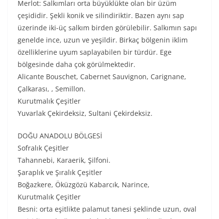
Merlot: Salkımları orta büyüklükte olan bir üzüm
çeşididir. Şekli konik ve silindiriktir. Bazen aynı sap
üzerinde iki-üç salkım birden görülebilir. Salkımın sapı
genelde ince, uzun ve yeşildir. Birkaç bölgenin iklim
özelliklerine uyum saplayabilen bir türdür. Ege
bölgesinde daha çok görülmektedir.
Alicante Bouschet, Cabernet Sauvignon, Carignane,
Çalkarası, , Semillon.
Kurutmalık Çeşitler
Yuvarlak Çekirdeksiz, Sultani Çekirdeksiz.
DOĞU ANADOLU BÖLGESİ
Sofralık Çeşitler
Tahannebi, Karaerik, Şilfoni.
Şaraplık ve Şıralık Çeşitler
Boğazkere, Öküzgözü Kabarcık, Narince,
Kurutmalık Çeşitler
Besni: orta eşitlikte palamut tanesi şeklinde uzun, oval