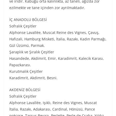
ve iridir. Kabuğu orta kalınlıkta, az taneli, ağızda zor
ezilmekte ve tane içinden zor ayrılmaktadır.
İÇ ANADOLU BÖLGESİ
Sofralık Çeşitler
Alphonse Lavallée, Muscat Reine des Vignes, Çavuş,
Hafızali, Hamburg Misketi, İtalia, Razakı, Kadın Parmağı,
Gül Üzümü, Parmak.
Şaraplık ve Şıralık Çeşitler
Hasandede, Akdimrit, Emir, Karadimrit, Kalecik Karası,
Papazkarası.
Kurutmalık Çeşitler
Karadimrit, Akdimrit, Besni.
AKDENİZ BÖLGESİ
Sofralık Çeşitler
Alphonse Lavallée, Işıklı, Reine des Vignes, Muscat
İtalia, Razakı, Adakarası, Cardinal, Hönüsü, Pance
précose, Tarsus Beyazı, Perlette, Perle de Csaba, Yıldız.