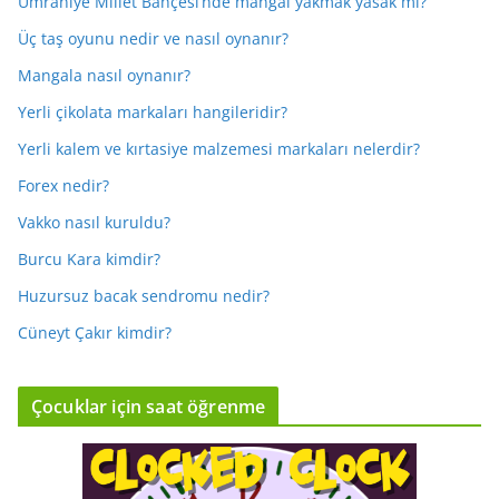
Ümraniye Millet Bahçesi’nde mangal yakmak yasak mı?
Üç taş oyunu nedir ve nasıl oynanır?
Mangala nasıl oynanır?
Yerli çikolata markaları hangileridir?
Yerli kalem ve kırtasiye malzemesi markaları nelerdir?
Forex nedir?
Vakko nasıl kuruldu?
Burcu Kara kimdir?
Huzursuz bacak sendromu nedir?
Cüneyt Çakır kimdir?
Çocuklar için saat öğrenme