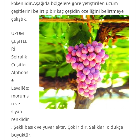
kökenlidir.Aşağıda bölgelere göre yetiştirilen üzüm
çeşitlerini belirtip bir kaç çeşidin özelliğini belirtmeye
çalıştık.
ÜZÜM
ÇEŞİTLE
Rİ
Sofralık
Çeşitler
Alphons
e
Lavallée:
morums
u ve
siyah
renklidir
. Şekli basık ve yuvarlaktır. Çok iridir. Salıkları oldukça
büyüktür.