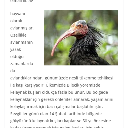
olmalı ki, av
hayvanı
olarak
avlanmışlar.
Özellikle
avlanmanın
yasak
olduğu
zamanlarda
da
avlandıklarından, günümüzde nesli tükenme tehlikesi
ile kaşı karşıyadır. Ülkemizde Bilecik yöremizde
kelaynak kuşları oldukça fazla bulunur. Bu bölgede
kelaynaklar için gerekli önlemler alınarak, yaşamlarını
kolaylaştırmak için bazı çalışmalar başlatılmıştır.
Sevgililer günü olan 14 Şubat tarihinde bölgede
gökyüzünü kelaynak kuşları kaplar ve 50 yıl öncesine
kadar üreme yapmak için gelen kuşları için şehir