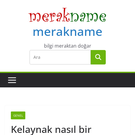
Skip
to
content
merakname
bilgi meraktan doğar
GENEL
Kelaynak nasıl bir