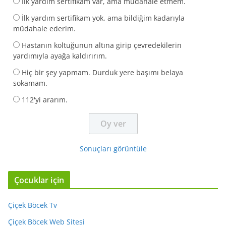
İlk yardım sertifikam var, ama müdahale etmem.
İlk yardım sertifikam yok, ama bildiğim kadarıyla
müdahale ederim.
Hastanın koltuğunun altına girip çevredekilerin
yardımıyla ayağa kaldırırım.
Hiç bir şey yapmam. Durduk yere başımı belaya
sokamam.
112'yi ararım.
Sonuçları görüntüle
Çocuklar için
Çiçek Böcek Tv
Çiçek Böcek Web Sitesi