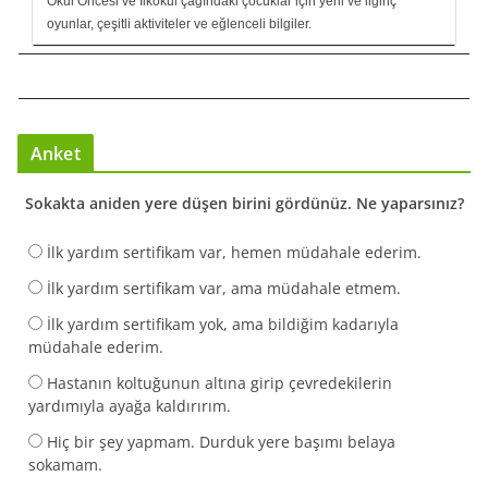
Okul Öncesi ve İlkokul çağındaki çocuklar için yeni ve ilginç
oyunlar, çeşitli aktiviteler ve eğlenceli bilgiler.
Anket
Sokakta aniden yere düşen birini gördünüz. Ne yaparsınız?
İlk yardım sertifikam var, hemen müdahale ederim.
İlk yardım sertifikam var, ama müdahale etmem.
İlk yardım sertifikam yok, ama bildiğim kadarıyla
müdahale ederim.
Hastanın koltuğunun altına girip çevredekilerin
yardımıyla ayağa kaldırırım.
Hiç bir şey yapmam. Durduk yere başımı belaya
sokamam.