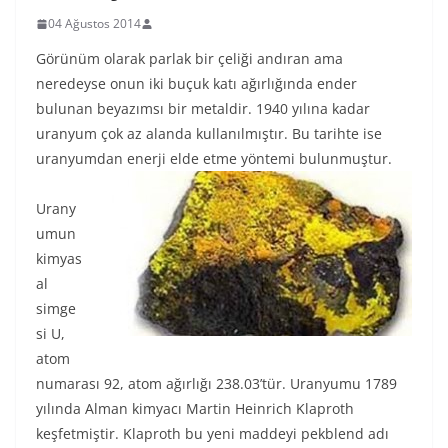
04 Ağustos 2014
Görünüm olarak parlak bir çeliği andıran ama
neredeyse onun iki buçuk katı ağırlığında ender
bulunan beyazımsı bir metaldir. 1940 yılına kadar
uranyum çok az alanda kullanılmıştır. Bu tarihte ise
uranyumdan enerji elde etme yöntemi bulunmuştur.
Urany
umun
kimyas
al
simge
si U,
atom
numarası 92, atom ağırlığı 238.03’tür. Uranyumu 1789
yılında Alman kimyacı Martin Heinrich Klaproth
keşfetmiştir. Klaproth bu yeni maddeyi pekblend adı