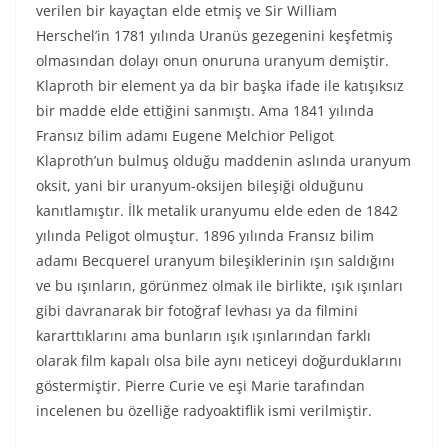
verilen bir kayaçtan elde etmiş ve Sir William
Herschel’in 1781 yılında Uranüs gezegenini keşfetmiş
olmasından dolayı onun onuruna uranyum demiştir.
Klaproth bir element ya da bir başka ifade ile katışıksız
bir madde elde ettiğini sanmıştı. Ama 1841 yılında
Fransız bilim adamı Eugene Melchior Peligot
Klaproth’un bulmuş olduğu maddenin aslında uranyum
oksit, yani bir uranyum-oksijen bileşiği olduğunu
kanıtlamıştır. İlk metalik uranyumu elde eden de 1842
yılında Peligot olmuştur. 1896 yılında Fransız bilim
adamı Becquerel uranyum bileşiklerinin ışın saldığını
ve bu ışınların, görünmez olmak ile birlikte, ışık ışınları
gibi davranarak bir fotoğraf levhası ya da filmini
kararttıklarını ama bunların ışık ışınlarından farklı
olarak film kapalı olsa bile aynı neticeyi doğurduklarını
göstermiştir. Pierre Curie ve eşi Marie tarafından
incelenen bu özelliğe radyoaktiflik ismi verilmiştir.