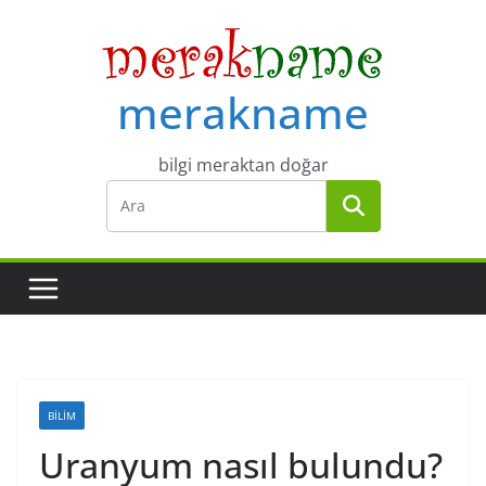
Skip
to
content
merakname
bilgi meraktan doğar
BILIM
Uranyum nasıl bulundu?