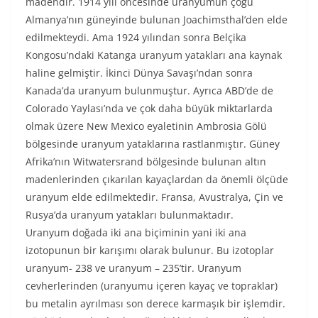
madendir. 1914 yılı öncesinde uranyumun çoğu
Almanya’nın güneyinde bulunan Joachimsthal’den elde
edilmekteydi. Ama 1924 yılından sonra Belçika
Kongosu’ndaki Katanga uranyum yatakları ana kaynak
haline gelmiştir. İkinci Dünya Savaşı’ndan sonra
Kanada’da uranyum bulunmuştur. Ayrıca ABD’de de
Colorado Yaylası’nda ve çok daha büyük miktarlarda
olmak üzere New Mexico eyaletinin Ambrosia Gölü
bölgesinde uranyum yataklarına rastlanmıştır. Güney
Afrika’nın Witwatersrand bölgesinde bulunan altın
madenlerinden çıkarılan kayaçlardan da önemli ölçüde
uranyum elde edilmektedir. Fransa, Avustralya, Çin ve
Rusya’da uranyum yatakları bulunmaktadır.
Uranyum doğada iki ana biçiminin yani iki ana
izotopunun bir karışımı olarak bulunur. Bu izotoplar
uranyum- 238 ve uranyum – 235’tir. Uranyum
cevherlerinden (uranyumu içeren kayaç ve topraklar)
bu metalin ayrılması son derece karmaşık bir işlemdir.