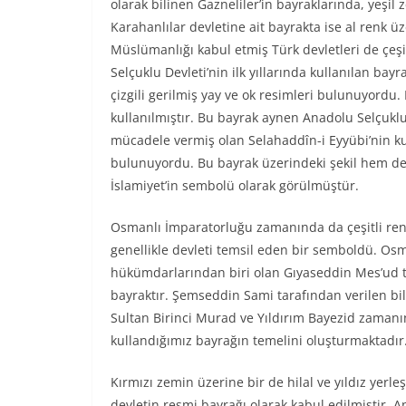
olarak bilinen Gazneliler’in bayraklarında, yeşil 
Karahanlılar devletine ait bayrakta ise al renk ü
Müslümanlığı kabul etmiş Türk devletleri de çeşit
Selçuklu Devleti’nin ilk yıllarında kullanılan ba
çizgili gerilmiş yay ve ok resimleri bulunuyordu.
kullanılmıştır. Bu bayrak aynen Anadolu Selçuklul
mücadele vermiş olan Selahaddîn-i Eyyübi’nin kul
bulunuyordu. Bu bayrak üzerindeki şekil hem de
İslamiyet’in sembolü olarak görülmüştür.
Osmanlı İmparatorluğu zamanında da çeşitli renk
genellikle devleti temsil eden bir semboldü. Osm
hükümdarlarından biri olan Gıyaseddin Mes’ud t
bayraktır. Şemseddin Sami tarafından verilen bil
Sultan Birinci Murad ve Yıldırım Bayezid zaman
kullandığımız bayrağın temelini oluşturmaktadır
Kırmızı zemin üzerine bir de hilal ve yıldız yerle
devletin resmi bayrağı olarak kabul edilmiştir. A