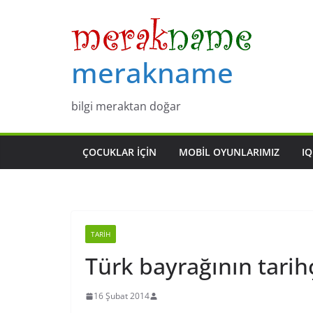
Skip
to
content
merakname
bilgi meraktan doğar
ÇOCUKLAR IÇIN
MOBIL OYUNLARIMIZ
IQ
TARIH
Türk bayrağının tarih
16 Şubat 2014