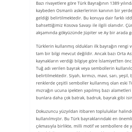
Bazı rivayetlere göre Türk Bayrağının 1389 yılın
kaybeden Osmanlı askerlerinin kanının bir yerde
geldiği belirtilmektedir. Bu konuya dair farklı
bahsettiğimiz Kosova Savaşı ile ilgili olanıdır. 
akşamında gökyüzünde Jüpiter ve Ay bir arada 
Türklerin kullanmış oldukları ilk bayrağın rengi 
tam bir bilgi mevcut değildir. Ancak bazı Orta A
kaynakların verdiği bilgiye göre İslamiyet’ten ön
Tuğ adı verilen bayrak veya sembollerin kullanıld
belirtilmektedir. Siyah, kırmızı, mavi, sarı, yeşil, 
renklerde çeşitli semboller kullanmış olan eski Tü
mızrağın ucuna ipekten yapılmış bazı alametleri 
bunlara daha çok batrak, badruk, bayrak gibi isim
Dokuzuncu yüzyıldan itibaren topluluklar halinde
kullanılmıştır. Bu Türk bayraklarındaki en önemli
çıkmasıyla birlikte, milli motif ve sembollere de