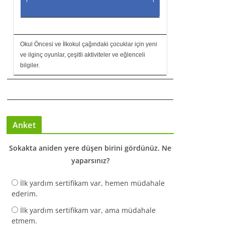
Okul Öncesi ve İlkokul çağındaki çocuklar için yeni
ve ilginç oyunlar, çeşitli aktiviteler ve eğlenceli
bilgiler.
Anket
Sokakta aniden yere düşen birini gördünüz. Ne
yaparsınız?
İlk yardım sertifikam var, hemen müdahale
ederim.
İlk yardım sertifikam var, ama müdahale
etmem.