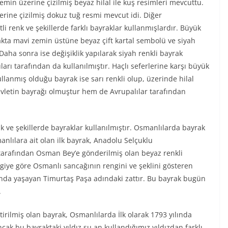
zemin üzerine çizilmiş beyaz hilal ile kuş resimleri mevcuttu.
zerine çizilmiş dokuz tuğ resmi mevcut idi. Diğer
li renk ve şekillerde farklı bayraklar kullanmışlardır. Büyük
yrakta mavi zemin üstüne beyaz çift kartal sembolü ve siyah
 Daha sonra ise değişiklik yapılarak siyah renkli bayrak
arı tarafından da kullanılmıştır. Haçlı seferlerine karşı büyük
lanmış olduğu bayrak ise sarı renkli olup, üzerinde hilal
vletin bayrağı olmuştur hem de Avrupalılar tarafından
 ve şekillerde bayraklar kullanılmıştır. Osmanlılarda bayrak
anlılara ait olan ilk bayrak, Anadolu Selçuklu
arafından Osman Bey’e gönderilmiş olan beyaz renkli
giye göre Osmanlı sancağının rengini ve şeklini gösteren
ında yaşayan Timurtaş Paşa adındaki zattır. Bu bayrak bugün
.
ştirilmiş olan bayrak, Osmanlılarda İlk olarak 1793 yılında
ncak bu bayraktaki yıldız şu an kullandığımız yıldızdan farklı