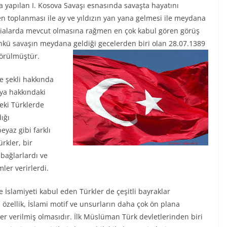
da yapılan I. Kosova Savaşı esnasında savaşta hayatını
n toplanması ile ay ve yıldızın yan yana gelmesi ile meydana
 iddialarda mevcut olmasına rağmen en çok kabul gören görüş
Çünkü savaşın meydana geldiği gecelerden biri olan 28.07.1389
görülmüştür.
ve şekli hakkında
sya hakkındaki
ceki Türklerde
ığı
beyaz gibi farklı
rkler, bir
bağlarlardı ve
ler verirlerdi.
 İslamiyeti kabul eden Türkler de çeşitli bayraklar
 özellik, İslami motif ve unsurların daha çok ön plana
 yer verilmiş olmasıdır. İlk Müslüman Türk devletlerinden biri