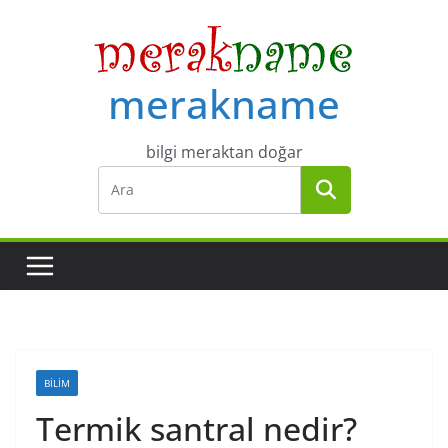
Skip
to
content
merakname
bilgi meraktan doğar
BILIM
Termik santral nedir?