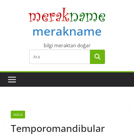
Skip
to
content
merakname
bilgi meraktan doğar
SAĞLIK
Temporomandibular