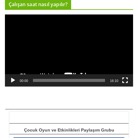
Çalışan saat nasıl yapılır?
c
ı
V
i
d
e
o
o
y
n
a
00:00
16:10
t
ı
c
ı
Çocuk Oyun ve Etkinlikleri Paylaşım Grubu