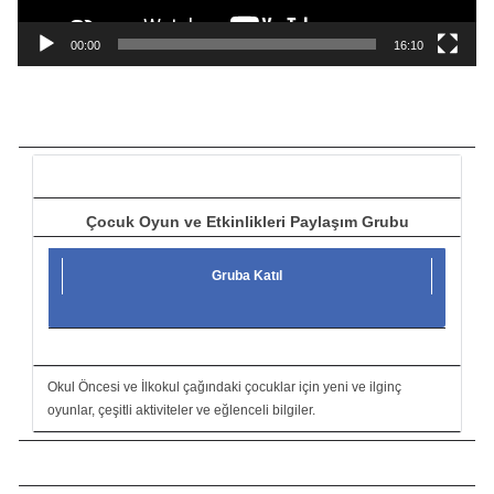
n
a
00:00
16:10
t
ı
c
ı
Çocuk Oyun ve Etkinlikleri Paylaşım Grubu
Gruba Katıl
Okul Öncesi ve İlkokul çağındaki çocuklar için yeni ve ilginç
oyunlar, çeşitli aktiviteler ve eğlenceli bilgiler.