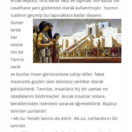
erzak deposu, orta katlar okul ve tapınak, son katlar ise
rasathane yani gözlemevi olarak kullanılmıştır. Yazının
icadının geçmişi bu tapınaklara kadar dayanır.
Sümer
lerde
her
nesne
nin bir
Tanrısı
vardı
ve bunlar insan görünümüne sahip idiler, fakat
insanüstü güçleri olan ölümsüz varlıklar olarak
görülürlerdi. Tanrılar, insanlara hiç bir zaman ne
istediklerini bildirmezler. Ancak insanlar onlara,
kendilerinden istenileni sorarak öğrenebilirdi. Başlıca
tanrıları şunlardır:
• Ab-zu: Yeraltı tanrısı da denir. Ab-zu, canlandırıcı bir
tanrıdır.