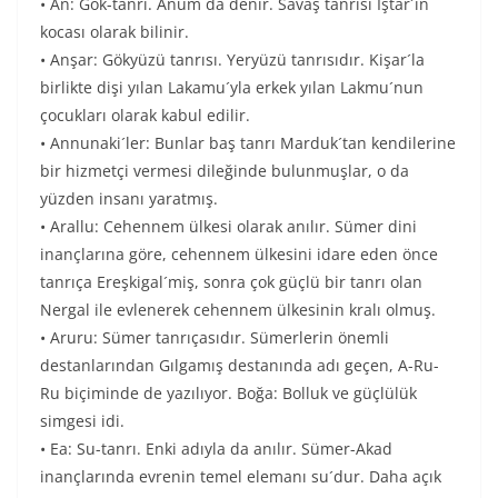
• An: Gök-tanrı. Anum da denir. Savaş tanrısı İştar´ın
kocası olarak bilinir.
• Anşar: Gökyüzü tanrısı. Yeryüzü tanrısıdır. Kişar´la
birlikte dişi yılan Lakamu´yla erkek yılan Lakmu´nun
çocukları olarak kabul edilir.
• Annunaki´ler: Bunlar baş tanrı Marduk´tan kendilerine
bir hizmetçi vermesi dileğinde bulunmuşlar, o da
yüzden insanı yaratmış.
• Arallu: Cehennem ülkesi olarak anılır. Sümer dini
inançlarına göre, cehennem ülkesini idare eden önce
tanrıça Ereşkigal´miş, sonra çok güçlü bir tanrı olan
Nergal ile evlenerek cehennem ülkesinin kralı olmuş.
• Aruru: Sümer tanrıçasıdır. Sümerlerin önemli
destanlarından Gılgamış destanında adı geçen, A-Ru-
Ru biçiminde de yazılıyor. Boğa: Bolluk ve güçlülük
simgesi idi.
• Ea: Su-tanrı. Enki adıyla da anılır. Sümer-Akad
inançlarında evrenin temel elemanı su´dur. Daha açık