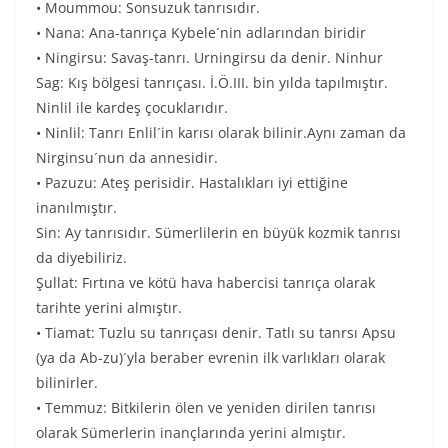
• Moummou: Sonsuzuk tanrısıdır.
• Nana: Ana-tanrıça Kybele´nin adlarından biridir
• Ningirsu: Savaş-tanrı. Urningirsu da denir. Ninhur
Sag: Kış bölgesi tanrıçası. İ.Ö.III. bin yılda tapılmıştır.
Ninlil ile kardeş çocuklarıdır.
• Ninlil: Tanrı Enlil´in karısı olarak bilinir.Aynı zaman da
Nirginsu´nun da annesidir.
• Pazuzu: Ateş perisidir. Hastalıkları iyi ettiğine
inanılmıştır.
Sin: Ay tanrısıdır. Sümerlilerin en büyük kozmik tanrısı
da diyebiliriz.
Şullat: Fırtına ve kötü hava habercisi tanrıça olarak
tarihte yerini almıştır.
• Tiamat: Tuzlu su tanrıçası denir. Tatlı su tanrsı Apsu
(ya da Ab-zu)´yla beraber evrenin ilk varlıkları olarak
bilinirler.
• Temmuz: Bitkilerin ölen ve yeniden dirilen tanrısı
olarak Sümerlerin inançlarında yerini almıştır.