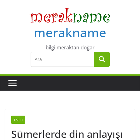
Skip
to
content
merakname
bilgi meraktan doğar
TARIH
Sümerlerde din anlayışı