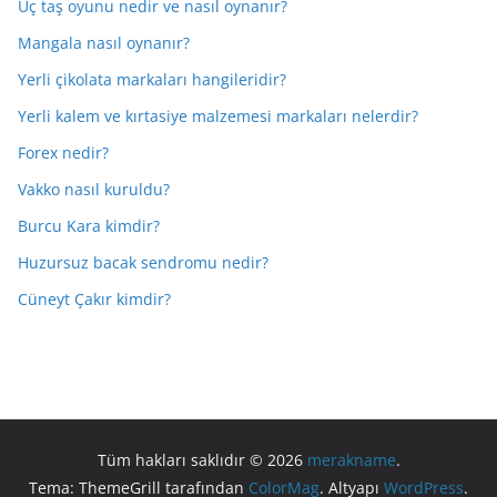
Üç taş oyunu nedir ve nasıl oynanır?
Mangala nasıl oynanır?
Yerli çikolata markaları hangileridir?
Yerli kalem ve kırtasiye malzemesi markaları nelerdir?
Forex nedir?
Vakko nasıl kuruldu?
Burcu Kara kimdir?
Huzursuz bacak sendromu nedir?
Cüneyt Çakır kimdir?
Tüm hakları saklıdır © 2026
merakname
.
Tema: ThemeGrill tarafından
ColorMag
. Altyapı
WordPress
.