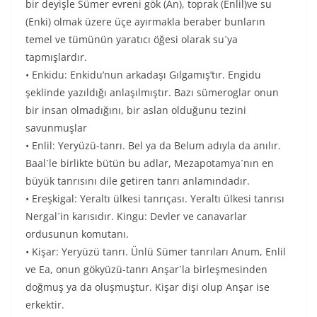
bir deyişle Sümer evreni gök (An), toprak (Enlil)ve su
(Enki) olmak üzere üçe ayırmakla beraber bunların
temel ve tümünün yaratıcı öğesi olarak su´ya
tapmışlardır.
• Enkidu: Enkidu’nun arkadaşı Gılgamış’tır. Engidu
şeklinde yazıldığı anlaşılmıştır. Bazı sümeroglar onun
bir insan olmadığını, bir aslan olduğunu tezini
savunmuşlar
• Enlil: Yeryüzü-tanrı. Bel ya da Belum adıyla da anılır.
Baal´le birlikte bütün bu adlar, Mezapotamya´nın en
büyük tanrısını dile getiren tanrı anlamındadır.
• Ereşkigal: Yeraltı ülkesi tanrıçası. Yeraltı ülkesi tanrısı
Nergal´in karısıdır. Kingu: Devler ve canavarlar
ordusunun komutanı.
• Kişar: Yeryüzü tanrı. Ünlü Sümer tanrıları Anum, Enlil
ve Ea, onun gökyüzü-tanrı Anşar´la birleşmesinden
doğmuş ya da oluşmuştur. Kişar dişi olup Anşar ise
erkektir.