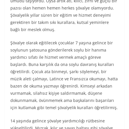
umudu taşıyordu. Oysa artık atı, kılıcı, zırhı ve güçlü bir
pazısı olan hemen hemen herkes şövalye olamıyordu.
Şövalyelik yıllar süren bir eğitim ve hizmet deneyimi
gerektiren bir takım sıkı kurallara, kutsal yeminlere
bağlı bir meslek olmuş.
Şövalye olarak eğitilecek çocuklar 7 yaşına gelince bir
soylunun şatosuna gönderilerek soylu bir hanıma
yardımcı sıfatı ile hizmet vermek amaçlı göreve
başlardı. Buna karşılık da ona soylu davranış kuralları
öğretilirdi. Çocuk ata binmeyi, şarkı söylemeyi, bir
müzik aleti çalmayı, Latince ve Fransızca okumayı, hatta
bazen de okuma yazmayı öğrenirdi. Kimseyi arkadan
vurmamak, silahsız kişiye saldırmamak, düşene
dokunmamak, övünmemek ama başkalarını başarıları
için kutlamak gibi temel şövalyelik kuralları öğretilirmiş.
14 yaşında gelince şövalye yardımcılığı rütbesine
yükseltilirdi. Mızrak, kılıç ve savaş baltası gibi şövalye