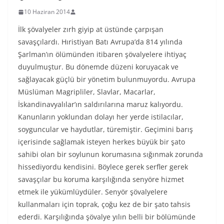
10 Haziran 2014
İlk şövalyeler zırh giyip at üstünde çarpışan
savaşçılardı. Hıristiyan Batı Avrupa’da 814 yılında
Şarlman’ın ölümünden itibaren şövalyelere ihtiyaç
duyulmuştur. Bu dönemde düzeni koruyacak ve
sağlayacak güçlü bir yönetim bulunmuyordu. Avrupa
Müslüman Magripliler, Slavlar, Macarlar,
İskandinavyalılar’ın saldırılarına maruz kalıyordu.
Kanunların yoklundan dolayı her yerde istilacılar,
soyguncular ve haydutlar, türemiştir. Geçimini barış
içerisinde sağlamak isteyen herkes büyük bir şato
sahibi olan bir soylunun korumasına sığınmak zorunda
hissediyordu kendisini. Böylece gerek serfler gerek
savaşçılar bu koruma karşılığında senyöre hizmet
etmek ile yükümlüydüler. Senyör şövalyelere
kullanmaları için toprak, çoğu kez de bir şato tahsis
ederdi. Karşılığında şövalye yılın belli bir bölümünde