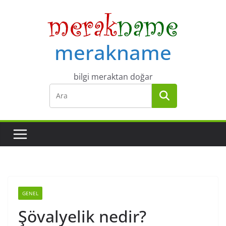
Skip
to
content
merakname
bilgi meraktan doğar
GENEL
Şövalyelik nedir?