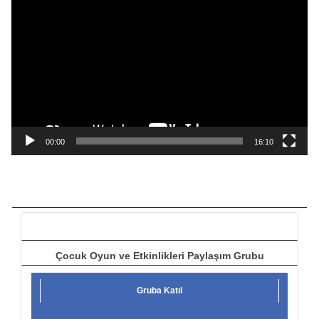
i
d
e
o
o
y
n
a
00:00
16:10
t
ı
c
ı
Çocuk Oyun ve Etkinlikleri Paylaşım Grubu
Gruba Katıl