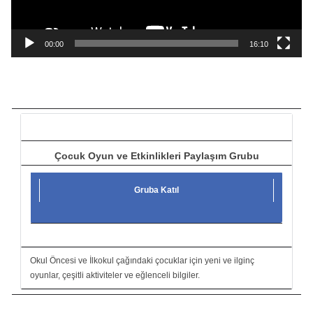
y
n
a
00:00
16:10
t
ı
c
ı
Çocuk Oyun ve Etkinlikleri Paylaşım Grubu
Gruba Katıl
Okul Öncesi ve İlkokul çağındaki çocuklar için yeni ve ilginç
oyunlar, çeşitli aktiviteler ve eğlenceli bilgiler.