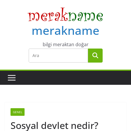
Skip
to
content
merakname
bilgi meraktan doğar
GENEL
Sosyal devlet nedir?