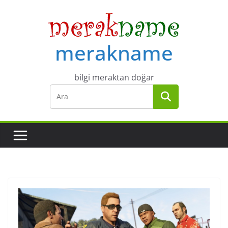
Skip
to
content
merakname
bilgi meraktan doğar