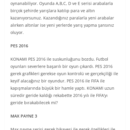
oynanabiliyor. Oyunda A,B,C, D ve E serisi arabalarla
birçok şehirde yarışlara katılıp para ve altın
kazanıyorsunuz. Kazandığınız paralarla yeni arabalar
alırken altınlar ise yeni yerlerde yarış yapma şansınız
oluyor.
PES 2016
KONAMI PES 2016 ile suskunluğunu bozdu. Futbol
oyunları severlere başarılı bir oyun çıkardı. PES 2016
gerek grafikleri gerekse oyun kontrolü ve gerçekçiliği ile
keyif alacağınız bir oyundur. PES 2016 ile FIFA ile
kapışmalarında büyük bir hamle yaptı. KONAMI uzun
süredir geride kaldığı rekabette 2016 yılı ile FIFA’yı
geride bırakabilecek mi?
MAX PAYNE 3
Max payne serisi gerek hikayesi ile gerek özellikleri ile