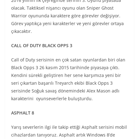
2016 yılının ilk çeyreğinde serinin 3. Oyunu piyasada
olacak. Taktiksel nişancı oyunu olan Sniper Ghost
Warrior oyununda karaktere göre görevler değişiyor.
Görev yaptıkça yeni karakterler ve yeni görevler ortaya
çıkacaktır.
CALL OF DUTY BLACK OPPS 3
Call of Duty serisinin en çok satan oyunlardan biri olan
Black Opps 3 26 kasım 2015 tarihinde piyasaya çıktı.
Kendini sürekli geliştiren her sene karşımıza yeni bir
seri çıkartan başarılı Treyarch ekibi Black Opps 3
serisinde Soğuk savaş dönemindeki Alex Mason adlı
karakterini oyunseverlerle buluşturdu.
ASPHALT 8
Yarış severlerin ilgi ile takip ettiği Asphalt serisini mobil
cihazlardan tanıyoruz. Asphalt artık Windows 8’de