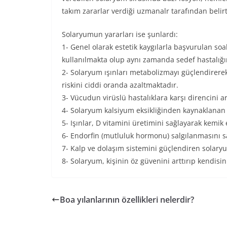
takım zararlar verdiği uzmanalr tarafından belirt
Solaryumun yararları ise şunlardı:
1- Genel olarak estetik kaygılarla başvurulan soal
kullanılmakta olup aynı zamanda sedef hastalığın
2- Solaryum ışınları metabolizmayı güçlendirer
riskini ciddi oranda azaltmaktadır.
3- Vücudun virüslü hastalıklara karşı direncini a
4- Solaryum kalsiyum eksikliğinden kaynaklanan k
5- Işınlar, D vitamini üretimini sağlayarak kemi
6- Endorfin (mutluluk hormonu) salgılanmasını s
7- Kalp ve dolaşım sistemini güçlendiren solary
8- Solaryum, kişinin öz güvenini arttırıp kendisi
Boa yılanlarının özellikleri nelerdir?