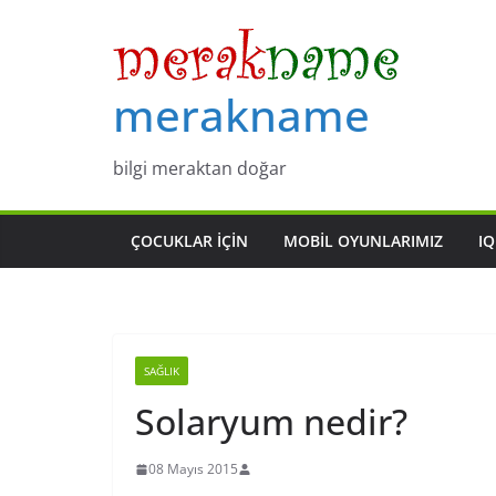
Skip
to
content
merakname
bilgi meraktan doğar
ÇOCUKLAR IÇIN
MOBIL OYUNLARIMIZ
IQ
SAĞLIK
Solaryum nedir?
08 Mayıs 2015