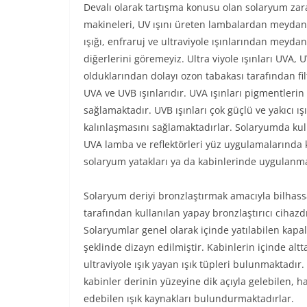
Devalı olarak tartışma konusu olan solaryum zarar
makineleri, UV ışını üreten lambalardan meydana 
ışığı, enfraruj ve ultraviyole ışınlarından meyd
diğerlerini göremeyiz. Ultra viyole ışınları UVA, U
olduklarından dolayı ozon tabakası tarafından fi
UVA ve UVB ışınlarıdır. UVA ışınları pigmentlerin
sağlamaktadır. UVB ışınları çok güçlü ve yakıcı 
kalınlaşmasını sağlamaktadırlar. Solaryumda kull
UVA lamba ve reflektörleri yüz uygulamalarında k
solaryum yatakları ya da kabinlerinde uygulanma
Solaryum deriyi bronzlaştırmak amacıyla bilhas
tarafından kullanılan yapay bronzlaştırıcı cihazdı
Solaryumlar genel olarak içinde yatılabilen kapal
şeklinde dizayn edilmiştir. Kabinlerin içinde altt
ultraviyole ışık yayan ışık tüpleri bulunmaktadır.
kabinler derinin yüzeyine dik açıyla gelebilen, h
edebilen ışık kaynakları bulundurmaktadırlar.