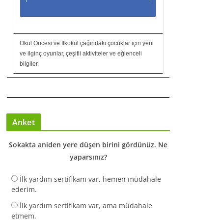
Okul Öncesi ve İlkokul çağındaki çocuklar için yeni
ve ilginç oyunlar, çeşitli aktiviteler ve eğlenceli
bilgiler.
Anket
Sokakta aniden yere düşen birini gördünüz. Ne
yaparsınız?
İlk yardım sertifikam var, hemen müdahale
ederim.
İlk yardım sertifikam var, ama müdahale
etmem.