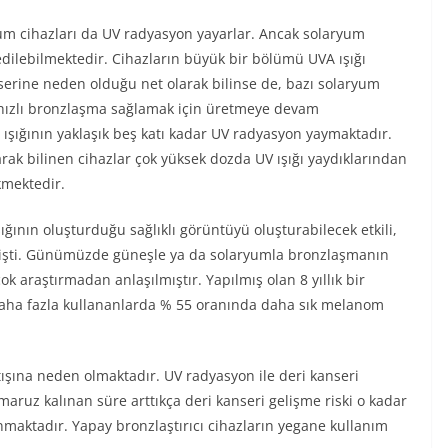
yum cihazları da UV radyasyon yayarlar. Ancak solaryum
l edilebilmektedir. Cihazların büyük bir bölümü UVA ışığı
serine neden olduğu net olarak bilinse de, bazı solaryum
 hızlı bronzlaşma sağlamak için üretmeye devam
 ışığının yaklaşık beş katı kadar UV radyasyon yaymaktadır.
arak bilinen cihazlar çok yüksek dozda UV ışığı yaydıklarından
kmektedir.
ığının oluşturduğu sağlıklı görüntüyü oluşturabilecek etkili,
dilmişti. Günümüzde güneşle ya da solaryumla bronzlaşmanın
 araştırmadan anlaşılmıştır. Yapılmış olan 8 yıllık bir
 daha fazla kullananlarda % 55 oranında daha sık melanom
ışına neden olmaktadır. UV radyasyon ile deri kanseri
 maruz kalınan süre arttıkça deri kanseri gelişme riski o kadar
anmaktadır. Yapay bronzlaştırıcı cihazların yegane kullanım