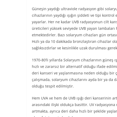
Güneşin yaydığı ultraviole radyasyon gibi solar
cihazlarının yaydığı ışığın şiddeti ve tipi kontro
yayarlar. Her ne kadar UVB radyasyonun cilt kan
üreticileri yüksek seviyede UVB yayan lambaları
etmektedirler. Bazı solaryum cihazları gün ortası
Hızlı ya da 10 dakikada bronzlaştıran cihazlar ol
sağlıksızdırlar ve kesinlikle uzak durulması gere
1970-80’li yıllarda Solaryum cihazlarının güneş ış
hızlı ve zararsız bir alternatif olduğu ifade e
deri kanseri ve yaşlanmasına neden olduğu bir çok
çalışmada, solaryum cihazlarını ayda bir ya da
olduğu tespit edilmiştir.
Hem UVA ve hem de UVB ışığı deri kanserinin art
arasındaki ilişki oldukça basittir. UV radyasyona
artmakta, ayrıca deri daha hızlı bir şekilde yaşl