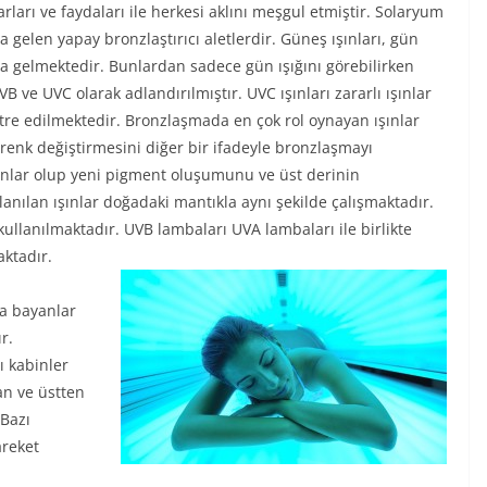
ları ve faydaları ile herkesi aklını meşgul etmiştir. Solaryum
gelen yapay bronzlaştırıcı aletlerdir. Güneş ışınları, gün
ana gelmektedir. Bunlardan sadece gün ışığını görebilirken
VB ve UVC olarak adlandırılmıştır. UVC ışınları zararlı ışınlar
ltre edilmektedir. Bronzlaşmada en çok rol oynayan ışınlar
 renk değiştirmesini diğer bir ifadeyle bronzlaşmayı
ışınlar olup yeni pigment oluşumunu ve üst derinin
anılan ışınlar doğadaki mantıkla aynı şekilde çalışmaktadır.
ullanılmaktadır. UVB lambaları UVA lambaları ile birlikte
ktadır.
sa bayanlar
r.
ı kabinler
an ve üstten
 Bazı
areket