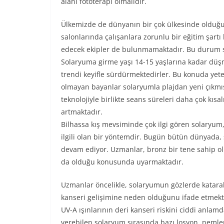
alanı fototerapi olmalıdır.
Ülkemizde de dünyanın bir çok ülkesinde olduğu 
salonlarında çalışanlara zorunlu bir eğitim şart
edecek ekipler de bulunmamaktadır. Bu durum so
Solaryuma girme yaşı 14-15 yaşlarına kadar düşm
trendi keyifle sürdürmektedirler. Bu konuda yeter 
olmayan bayanlar solaryumla plajdan yeni çıkmış 
teknolojiyle birlikte seans süreleri daha çok kı
artmaktadır.
Bilhassa kış mevsiminde çok ilgi gören solaryum,
ilgili olan bir yöntemdir. Bugün bütün dünyada,
devam ediyor. Uzmanlar, bronz bir tene sahip olm
da olduğu konusunda uyarmaktadır.
Uzmanlar öncelikle, solaryumun gözlerde katarakt
kanseri gelişimine neden olduğunu ifade etmekte
UV-A ışınlarının deri kanseri riskini ciddi anla
verebilen solaryum sırasında bazı losyon, nemlen