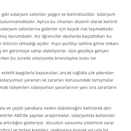
gibi solaryum salonları yaygın ve kontrolsüzdür. Solaryum
ı bulunmamaktadır. Ayrıca bu cihazları düzenli olarak kontrol
laryum salonlarına gidenler için büyük risk taşımaktadır.
üş durumdadır. Kız öğrenciler okullarda başlattıkları bu
bilincin olmadığı açıktır. Kışın yurtdışı tatiline gitme imkanı
bir görüntüye sahip olabiliyorlar. Gün geçtikçe gelişen
salırken bu sürede solaryumla bronzlaşma oranı ise
 estetik kaygılarla başvurulan; ancak sağlıkla çok yakından
 solaryumun yararları ve zararları konusundaki tartışmalar
ak isteyenleri solaryumun yararlarının yanı sıra zararların
a ve çeşitli yanıklara neden olabileceğini belirterek deri
dirler ABD’de yapılan araştırmalar, solaryumda kullanılan
mda artırdığını gösteriyor. Vücudun savunma sistemine zarar
dirici ve tedavi kremleri, reaksiyona girerek vücuda bir