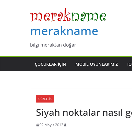
Skip
to
content
merakname
bilgi meraktan doğar
ÇOCUKLAR IÇIN
MOBIL OYUNLARIMIZ
IQ
GÜZELLIK
Siyah noktalar nasıl 
02 Mayıs 2013