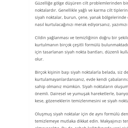
Güzelliğe gölge düşüren cilt problemlerinden bir
noktalardır. Genellikle yağlı ve karma cilt tipler
siyah noktalar, burun, çene, yanak bölgelerinde 
nasıl kurtulacağınızı merak ediyorsanız, yazımız
Cildin yağlanması ve temizliğinin doğru bir şeki
kurtulmanın birçok çeşitli formülü bulunmaktadır
için tasarlanan siyah nokta bantları, düzenli k
olur.
Birçok kişinin başı siyah noktalarla belada, siz 
kurtulamayanlardansanız, evde kendi çabalarınız
sahip olmanız mümkün. Siyah noktaların oluşumun
önemli. Dairesel ve yumuşak hareketlerle, banyo
kese, gözeneklerin temizlenmesini ve siyah nokta
Oluşmuş siyah noktalar için de aynı formülü den
temizlemeye mutlaka dikkat edin. Makyajınızı 