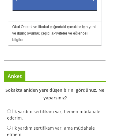
Okul Öncesi ve İlkokul çağındaki çocuklar için yeni
ve ilginç oyunlar, çeşitli aktiviteler ve eğlenceli
bilgiler.
Anket
Sokakta aniden yere düşen birini gördünüz. Ne
yaparsınız?
İlk yardım sertifikam var, hemen müdahale
ederim.
İlk yardım sertifikam var, ama müdahale
etmem.