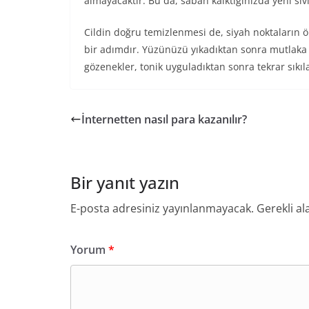
almayacaktır. Bu da, sabah kalktığınızda yeni siv
Cildin doğru temizlenmesi de, siyah noktaların 
bir adımdır. Yüzünüzü yıkadıktan sonra mutlaka 
gözenekler, tonik uyguladıktan sonra tekrar sıkıl
İnternetten nasıl para kazanılır?
Bir yanıt yazın
E-posta adresiniz yayınlanmayacak.
Gerekli al
Yorum
*