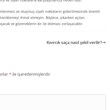
ilce ve siyah noktalarla karşılaşmanıza neden olur.
önlenmesi ve oluşmuş siyah noktaların giderilmesinde önemli
toniklemeyi ihmal etmeyin. Böylece, yıkarken açılan
aşacak ve gözeneklerin kir ile dolması zorlaşacaktır.
Kıvırcık saça nasıl şekil verilir?
anlar
*
ile işaretlenmişlerdir