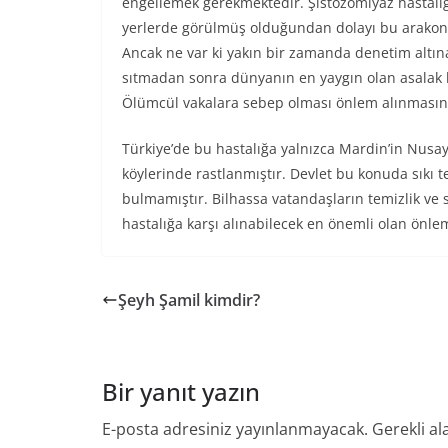
engellemek gerekmektedir. Şistozomiyaz hastalığ
yerlerde görülmüş olduğundan dolayı bu arakonak
Ancak ne var ki yakın bir zamanda denetim altı
sıtmadan sonra dünyanın en yaygın olan asalak 
Ölümcül vakalara sebep olması önlem alınmasını 
Türkiye’de bu hastalığa yalnızca Mardin’in Nusay
köylerinde rastlanmıştır. Devlet bu konuda sıkı t
bulmamıştır. Bilhassa vatandaşların temizlik ve s
hastalığa karşı alınabilecek en önemli olan önle
Şeyh Şamil kimdir?
Bir yanıt yazın
E-posta adresiniz yayınlanmayacak.
Gerekli al