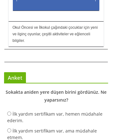
Okul Öncesi ve İlkokul çağındaki çocuklar için yeni
ve ilginç oyunlar, çeşitli aktiviteler ve eğlenceli
bilgiler.
Anket
Sokakta aniden yere düşen birini gördünüz. Ne
yaparsınız?
İlk yardım sertifikam var, hemen müdahale
ederim.
İlk yardım sertifikam var, ama müdahale
etmem.