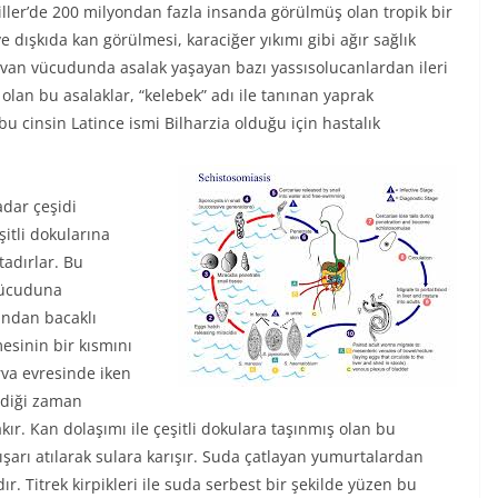
ller’de 200 milyondan fazla insanda görülmüş olan tropik bir
 ve dışkıda kan görülmesi, karaciğer yıkımı gibi ağır sağlık
yvan vücudunda asalak yaşayan bazı yassısolucanlardan ileri
lan bu asalaklar, “kelebek” adı ile tanınan yaprak
u cinsin Latince ismi Bilharzia olduğu için hastalık
dar çeşidi
itli dokularına
tadırlar. Bu
 vücuduna
ından bacaklı
esinin bir kısmını
va evresinde iken
ldiği zaman
ır. Kan dolaşımı ile çeşitli dokulara taşınmış olan bu
ışarı atılarak sulara karışır. Suda çatlayan yumurtalardan
r. Titrek kirpikleri ile suda serbest bir şekilde yüzen bu