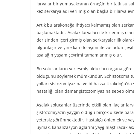
larvalar bir yumuşakçanın örneğin bir tatlı su 
kez serkarya adı verilmiş olan başka bir larva e
Artık bu arakonağa ihtiyacı kalmamış olan serk
başlamaktadır. Asalak larvaları ile kirlenmiş ola
derisinden içeri girmiş olan serkaryalar ilk ola
olgunlaşır ve yine kan dolaşımı ile vücudun çeşitl
asalağın yaşam çevrimi tamamlanmış olur.
Bu solucanların yerleşmiş oldukları organa göre 
olduğunu söylemek mümkündür. Schistosoma türle
yolları şistozomiyazına ve bilhassa Uzakdoğu’da y
hastalığı olan damar şistozomiyazına sebep olma
Asalak solucanlar üzerinde etkili olan ilaçlar lar
şistozomiyazın yaygın olduğu birçok ülkede para
yetersiz görünmektedir. Hastalığı önlemek ve yay
uymak, kanalizasyon ağlarını yaygınlaştıracak as