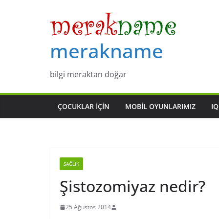
Skip
to
content
merakname
bilgi meraktan doğar
ÇOCUKLAR IÇIN
MOBIL OYUNLARIMIZ
IQ
SAĞLIK
Şistozomiyaz nedir?
25 Ağustos 2014