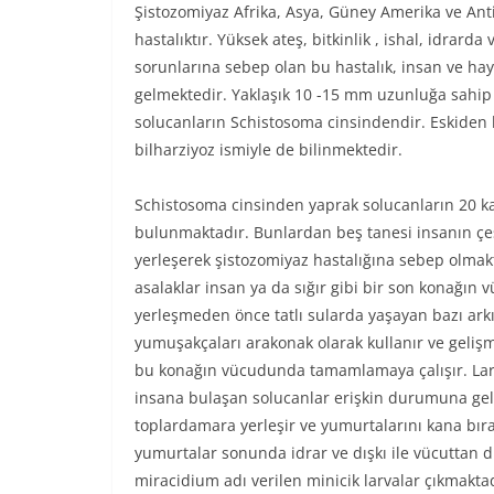
Şistozomiyaz Afrika, Asya, Güney Amerika ve Anti
hastalıktır. Yüksek ateş, bitkinlik , ishal, idrarda
sorunlarına sebep olan bu hastalık, insan ve ha
gelmektedir. Yaklaşık 10 -15 mm uzunluğa sahip o
solucanların Schistosoma cinsindendir. Eskiden b
bilharziyoz ismiyle de bilinmektedir.
Schistosoma cinsinden yaprak solucanların 20 ka
bulunmaktadır. Bunlardan beş tanesi insanın çeş
yerleşerek şistozomiyaz hastalığına sebep olmak
asalaklar insan ya da sığır gibi bir son konağın
yerleşmeden önce tatlı sularda yaşayan bazı ark
yumuşakçaları arakonak olarak kullanır ve gelişm
bu konağın vücudunda tamamlamaya çalışır. Lar
insana bulaşan solucanlar erişkin durumuna ge
toplardamara yerleşir ve yumurtalarını kana bırak
yumurtalar sonunda idrar ve dışkı ile vücuttan d
miracidium adı verilen minicik larvalar çıkmaktadı