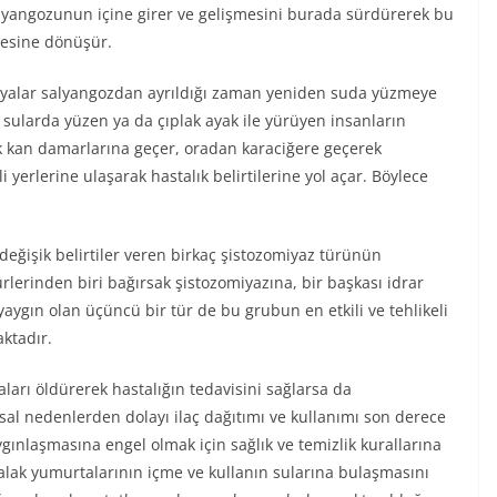
salyangozunun içine girer ve gelişmesini burada sürdürerek bu
vresine dönüşür.
aryalar salyangozdan ayrıldığı zaman yeniden suda yüzmeye
n sularda yüzen ya da çıplak ayak ile yürüyen insanların
rak kan damarlarına geçer, oradan karaciğere geçerek
i yerlerine ulaşarak hastalık belirtilerine yol açar. Böylece
değişik belirtiler veren birkaç şistozomiyaz türünün
rinden biri bağırsak şistozomiyazına, bir başkası idrar
aygın olan üçüncü bir tür de bu grubun en etkili ve tehlikeli
ktadır.
vaları öldürerek hastalığın tedavisini sağlarsa da
sal nedenlerden dolayı ilaç dağıtımı ve kullanımı son derece
gınlaşmasına engel olmak için sağlık ve temizlik kurallarına
alak yumurtalarının içme ve kullanın sularına bulaşmasını