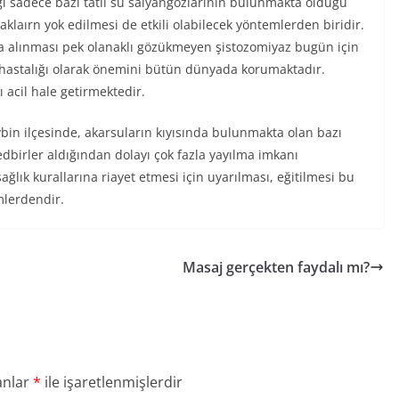
ı sadece bazı tatlı su salyangozlarının bulunmakta olduğu
laırn yok edilmesi de etkili olabilecek yöntemlerden biridir.
na alınması pek olanaklı gözükmeyen şistozomiyaz bugün için
hastalığı olarak önemini bütün dünyada korumaktadır.
acil hale getirmektedir.
bin ilçesinde, akarsuların kıyısında bulunmakta olan bazı
edbirler aldığından dolayı çok fazla yayılma imkanı
ağlık kurallarına riayet etmesi için uyarılması, eğitilmesi bu
mlerdendir.
Masaj gerçekten faydalı mı?
anlar
*
ile işaretlenmişlerdir