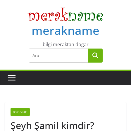
Skip
to
content
merakname
bilgi meraktan doğar
BIYOGRAFI
Şeyh Şamil kimdir?