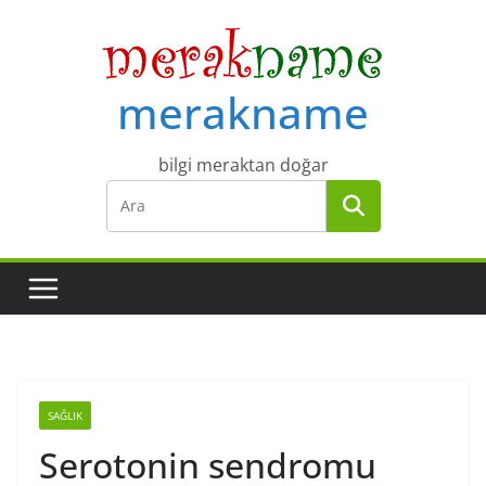
Skip
to
content
merakname
bilgi meraktan doğar
SAĞLIK
Serotonin sendromu