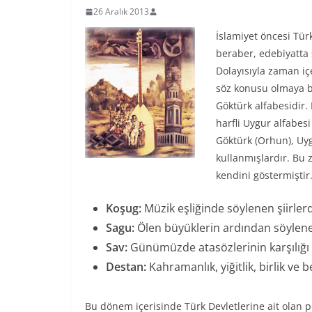
26 Aralık 2013
İslamiyet öncesi Türk
beraber, edebiyatta
Dolayısıyla zaman içe
söz konusu olmaya baş
Göktürk alfabesidir
harfli Uygur alfabesi
Göktürk (Orhun), Uygu
kullanmışlardır. Bu 
kendini göstermiştir.
Koşug:
Müzik eşliğinde söylenen şiirlerd
Sagu:
Ölen büyüklerin ardından söylenen
Sav:
Günümüzde atasözlerinin karşılığı o
Destan:
Kahramanlık, yiğitlik, birlik ve 
Bu dönem içerisinde Türk Devletlerine ait olan 