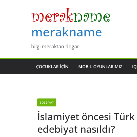
Skip
to
content
merakname
bilgi meraktan doğar
ÇOCUKLAR IÇIN
MOBIL OYUNLARIMIZ
IQ
EDEBIYAT
İslamiyet öncesi Türk 
edebiyat nasıldı?