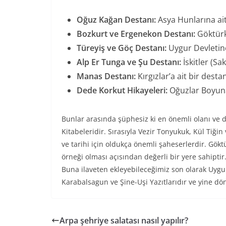
Oğuz Kağan Destanı:
Asya Hunlarına ait
Bozkurt ve Ergenekon Destanı:
Göktürk 
Türeyiş ve Göç Destanı:
Uygur Devletine
Alp Er Tunga ve Şu Destanı:
İskitler (Sa
Manas Destanı:
Kırgızlar’a ait bir desta
Dede Korkut Hikayeleri:
Oğuzlar Boyuna 
Bunlar arasında şüphesiz ki en önemli olanı ve
Kitabeleridir. Sırasıyla Vezir Tonyukuk, Kül Tiğin
ve tarihi için oldukça önemli şaheserlerdir. Göktü
örneği olması açısından değerli bir yere sahiptir.
Buna ilaveten ekleyebileceğimiz son olarak Uygur
Karabalsagun ve Şine-Uşi Yazıtlarıdır ve yine dö
Arpa şehriye salatası nasıl yapılır?