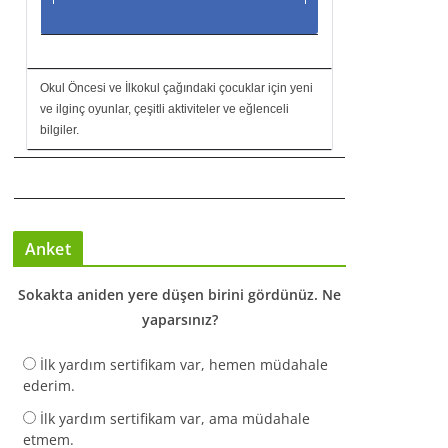
Okul Öncesi ve İlkokul çağındaki çocuklar için yeni
ve ilginç oyunlar, çeşitli aktiviteler ve eğlenceli
bilgiler.
Anket
Sokakta aniden yere düşen birini gördünüz. Ne
yaparsınız?
İlk yardım sertifikam var, hemen müdahale
ederim.
İlk yardım sertifikam var, ama müdahale
etmem.