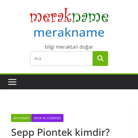
Skip
to
content
merakname
bilgi meraktan doğar
BIYOGRAFI
SPOR VE EGZERSIZ
Sepp Piontek kimdir?