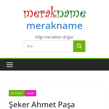
Skip
to
content
merakname
bilgi meraktan doğar
BIYOGRAFI
SANAT
Şeker Ahmet Paşa