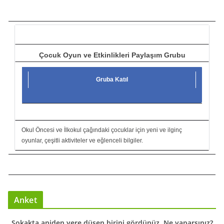
c
ı
Çocuk Oyun ve Etkinlikleri Paylaşım Grubu
Gruba Katıl
Okul Öncesi ve İlkokul çağındaki çocuklar için yeni ve ilginç
oyunlar, çeşitli aktiviteler ve eğlenceli bilgiler.
Anket
Sokakta aniden yere düşen birini gördünüz. Ne yaparsınız?