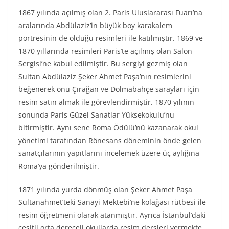
1867 yılında açılmış olan 2. Paris Uluslararası Fuarı’na
aralarında Abdülaziz’in büyük boy karakalem
portresinin de olduğu resimleri ile katılmıştır. 1869 ve
1870 yıllarında resimleri Paris’te açılmış olan Salon
Sergisi’ne kabul edilmiştir. Bu sergiyi gezmiş olan
Sultan Abdülaziz Şeker Ahmet Paşa’nın resimlerini
beğenerek onu Çırağan ve Dolmabahçe sarayları için
resim satın almak ile görevlendirmiştir. 1870 yılının
sonunda Paris Güzel Sanatlar Yüksekokulu’nu
bitirmiştir. Aynı sene Roma Ödülü’nü kazanarak okul
yönetimi tarafından Rönesans döneminin önde gelen
sanatçılarının yapıtlarını incelemek üzere üç aylığına
Roma’ya gönderilmiştir.
1871 yılında yurda dönmüş olan Şeker Ahmet Paşa
Sultanahmet’teki Sanayi Mektebi’ne kolağası rütbesi ile
resim öğretmeni olarak atanmıştır. Ayrıca İstanbul’daki
çeşitli orta dereceli okullarda resim dersleri vermekte