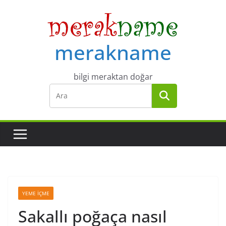
Skip
to
content
merakname
bilgi meraktan doğar
YEME İÇME
Sakallı poğaça nasıl