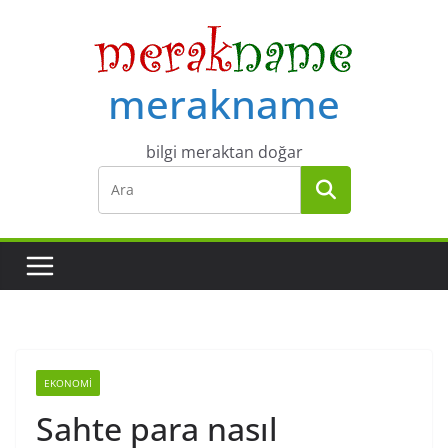
Skip
to
content
merakname
bilgi meraktan doğar
EKONOMI
Sahte para nasıl