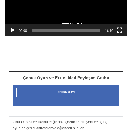
o
o
y
n
a
00:00
16:10
t
ı
c
ı
Çocuk Oyun ve Etkinlikleri Paylaşım Grubu
Gruba Katıl
Okul Öncesi ve İlkokul çağındaki çocuklar için yeni ve ilginç
oyunlar, çeşitli aktiviteler ve eğlenceli bilgiler.