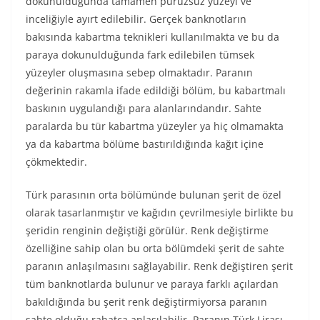
dokunulduğunda tamamen pürüzsüz yüzeyi ve
inceliğiyle ayırt edilebilir. Gerçek banknotların
bakısında kabartma teknikleri kullanılmakta ve bu da
paraya dokunulduğunda fark edilebilen tümsek
yüzeyler oluşmasına sebep olmaktadır. Paranın
değerinin rakamla ifade edildiği bölüm, bu kabartmalı
baskının uygulandığı para alanlarındandır. Sahte
paralarda bu tür kabartma yüzeyler ya hiç olmamakta
ya da kabartma bölüme bastırıldığında kağıt içine
çökmektedir.
Türk parasının orta bölümünde bulunan şerit de özel
olarak tasarlanmıştır ve kağıdın çevrilmesiyle birlikte bu
şeridin renginin değiştiği görülür. Renk değiştirme
özelliğine sahip olan bu orta bölümdeki şerit de sahte
paranın anlaşılmasını sağlayabilir. Renk değiştiren şerit
tüm banknotlarda bulunur ve paraya farklı açılardan
bakıldığında bu şerit renk değiştirmiyorsa paranın
sahte olduğu rahatça anlaşılabilir. Paranın Türk Lirası