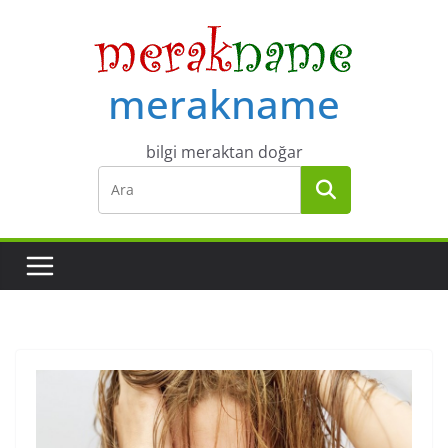
Skip
to
content
merakname
bilgi meraktan doğar