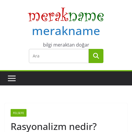
Skip
to
content
merakname
bilgi meraktan doğar
FELSEFE
Rasyonalizm nedir?