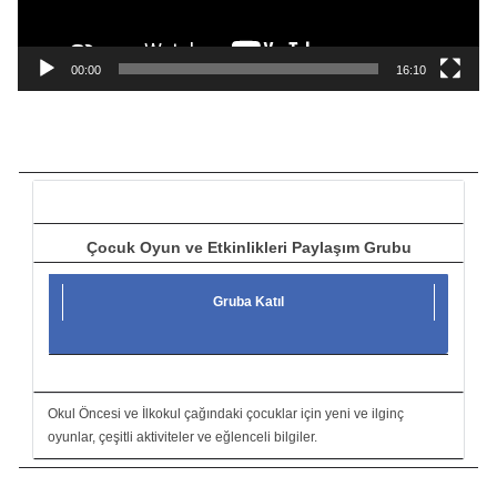
y
n
a
00:00
16:10
t
ı
c
ı
Çocuk Oyun ve Etkinlikleri Paylaşım Grubu
Gruba Katıl
Okul Öncesi ve İlkokul çağındaki çocuklar için yeni ve ilginç
oyunlar, çeşitli aktiviteler ve eğlenceli bilgiler.