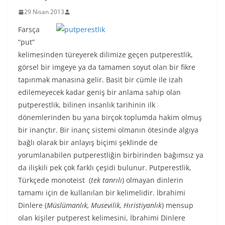
29 Nisan 2013
Farsça
“put”
kelimesinden türeyerek dilimize geçen putperestlik,
görsel bir imgeye ya da tamamen soyut olan bir fikre
tapınmak manasına gelir. Basit bir cümle ile izah
edilemeyecek kadar geniş bir anlama sahip olan
putperestlik, bilinen insanlık tarihinin ilk
dönemlerinden bu yana birçok toplumda hakim olmuş
bir inançtır. Bir inanç sistemi olmanın ötesinde algıya
bağlı olarak bir anlayış biçimi şeklinde de
yorumlanabilen putperestliğin birbirinden bağımsız ya
da ilişkili pek çok farklı çeşidi bulunur. Putperestlik,
Türkçede monoteist (
tek tanrılı
) olmayan dinlerin
tamamı için de kullanılan bir kelimelidir. İbrahimi
Dinlere (
Müslümanlık, Musevilik, Hıristiyanlık
) mensup
olan kişiler putperest kelimesini, İbrahimi Dinlere