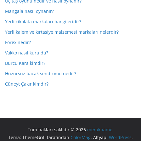
Üç taş oyunu nedir ve nasıl oynanır?
Mangala nasıl oynanır?
Yerli çikolata markaları hangileridir?
Yerli kalem ve kırtasiye malzemesi markaları nelerdir?
Forex nedir?
Vakko nasıl kuruldu?
Burcu Kara kimdir?
Huzursuz bacak sendromu nedir?
Cüneyt Çakır kimdir?
Tüm hakları saklıdır © 2026
merakname
.
Tema: ThemeGrill tarafından
ColorMag
. Altyapı
WordPress
.