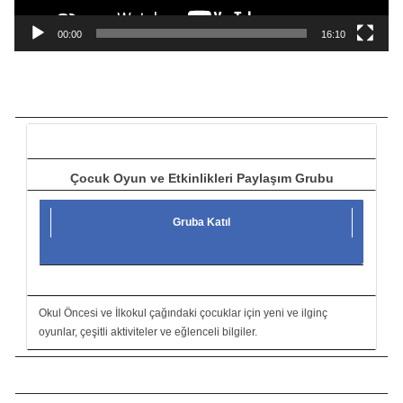
n
a
00:00
16:10
t
ı
c
ı
Çocuk Oyun ve Etkinlikleri Paylaşım Grubu
Gruba Katıl
Okul Öncesi ve İlkokul çağındaki çocuklar için yeni ve ilginç
oyunlar, çeşitli aktiviteler ve eğlenceli bilgiler.