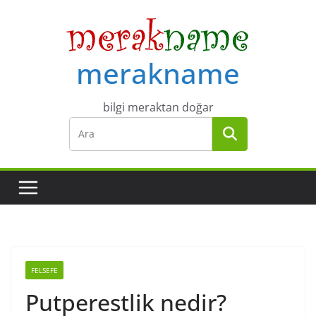
Skip
to
content
merakname
bilgi meraktan doğar
FELSEFE
Putperestlik nedir?