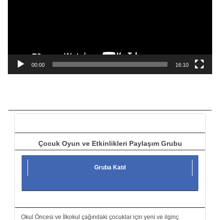
e
o
o
y
n
a
00:00
16:10
t
ı
c
ı
Çocuk Oyun ve Etkinlikleri Paylaşım Grubu
Gruba Katıl
Okul Öncesi ve İlkokul çağındaki çocuklar için yeni ve ilginç