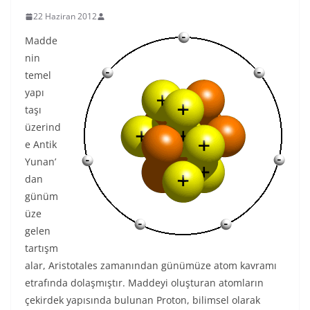
22 Haziran 2012
Madde
nin
temel
yapı
taşı
üzerind
e Antik
Yunan’
dan
günüm
üze
gelen
tartışm
alar, Aristotales zamanından günümüze atom kavramı
etrafında dolaşmıştır. Maddeyi oluşturan atomların
çekirdek yapısında bulunan Proton, bilimsel olarak