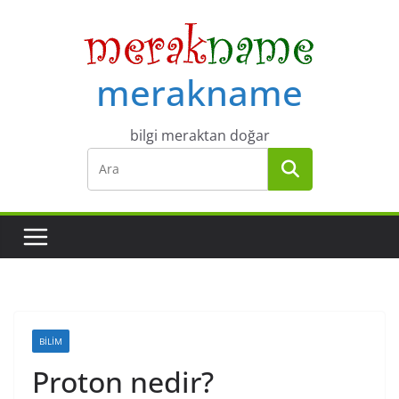
Skip
to
content
merakname
bilgi meraktan doğar
BILIM
Proton nedir?