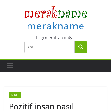
Skip
to
content
merakname
bilgi meraktan doğar
GENEL
Pozitif insan nasıl