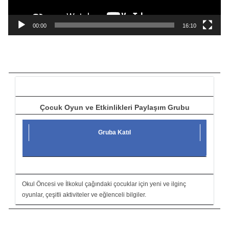
n
a
00:00
16:10
t
ı
c
ı
Çocuk Oyun ve Etkinlikleri Paylaşım Grubu
Gruba Katıl
Okul Öncesi ve İlkokul çağındaki çocuklar için yeni ve ilginç
oyunlar, çeşitli aktiviteler ve eğlenceli bilgiler.