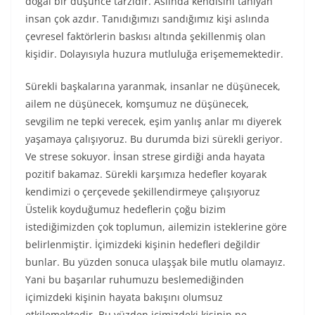
doğal bir düşünce tarzıdır. Aslında kendisini tanıyan
insan çok azdır. Tanıdığımızı sandığımız kişi aslında
çevresel faktörlerin baskısı altında şekillenmiş olan
kişidir. Dolayısıyla huzura mutluluğa erişememektedir.
Sürekli başkalarına yaranmak, insanlar ne düşünecek,
ailem ne düşünecek, komşumuz ne düşünecek,
sevgilim ne tepki verecek, eşim yanlış anlar mı diyerek
yaşamaya çalışıyoruz. Bu durumda bizi sürekli geriyor.
Ve strese sokuyor. İnsan strese girdiği anda hayata
pozitif bakamaz. Sürekli karşımıza hedefler koyarak
kendimizi o çerçevede şekillendirmeye çalışıyoruz
Üstelik koyduğumuz hedeflerin çoğu bizim
istediğimizden çok toplumun, ailemizin isteklerine göre
belirlenmiştir. İçimizdeki kişinin hedefleri değildir
bunlar. Bu yüzden sonuca ulaşşak bile mutlu olamayız.
Yani bu başarılar ruhumuzu beslemediğinden
içimizdeki kişinin hayata bakışını olumsuz
etkilemektedir. Bu yüzden içimizdeki kişinin ne