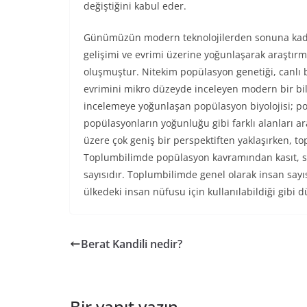
değiştiğini kabul eder.
Günümüzün modern teknolojilerden sonuna kadar
gelişimi ve evrimi üzerine yoğunlaşarak araştırma
oluşmuştur. Nitekim popülasyon genetiği, canlı 
evrimini mikro düzeyde inceleyen modern bir bili
incelemeye yoğunlaşan popülasyon biyolojisi; po
popülasyonların yoğunluğu gibi farklı alanları 
üzere çok geniş bir perspektiften yaklaşırken, to
Toplumbilimde popülasyon kavramından kasıt, sın
sayısıdır. Toplumbilimde genel olarak insan sayıs
ülkedeki insan nüfusu için kullanılabildiği gibi
Berat Kandili nedir?
Bir yanıt yazın