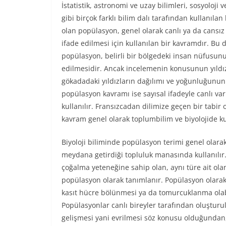
İstatistik, astronomi ve uzay bilimleri, sosyoloji v
gibi birçok farklı bilim dalı tarafından kullanılan 
olan popülasyon, genel olarak canlı ya da cansız
ifade edilmesi için kullanılan bir kavramdır. B
popülasyon, belirli bir bölgedeki insan nüfusu
edilmesidir. Ancak incelemenin konusunun yıldızl
gökadadaki yıldızların dağılımı ve yoğunluğunun
popülasyon kavramı ise sayısal ifadeyle canlı v
kullanılır. Fransızcadan dilimize geçen bir tabir
kavram genel olarak toplumbilim ve biyolojide ku
Biyoloji biliminde popülasyon terimi genel olarak 
meydana getirdiği topluluk manasında kullanılır. 
çoğalma yeteneğine sahip olan, aynı türe ait olan
popülasyon olarak tanımlanır. Popülasyon olara
kasıt hücre bölünmesi ya da tomurcuklanma olabil
Popülasyonlar canlı bireyler tarafından oluştur
gelişmesi yani evrilmesi söz konusu olduğundan,