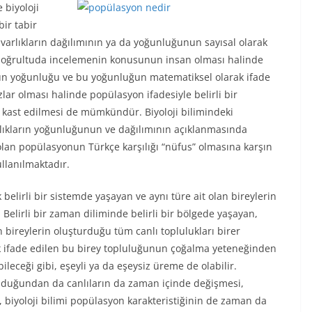
e biyoloji
bir tabir
 varlıkların dağılımının ya da yoğunluğunun sayısal olarak
u doğrultuda incelemenin konusunun insan olması halinde
nun yoğunluğu ve bu yoğunluğun matematiksel olarak ifade
ar olması halinde popülasyon ifadesiyle belirli bir
 kast edilmesi de mümkündür. Biyoloji bilimindeki
arlıkların yoğunluğunun ve dağılımının açıklanmasında
 olan popülasyonun Türkçe karşılığı “nüfus” olmasına karşın
llanılmaktadır.
belirli bir sistemde yaşayan ve aynı türe ait olan bireylerin
Belirli bir zaman diliminde belirli bir bölgede yaşayan,
 bireylerin oluşturduğu tüm canlı toplulukları birer
k ifade edilen bu birey topluluğunun çoğalma yeteneğinden
eceği gibi, eşeyli ya da eşeysiz üreme de olabilir.
ulduğundan da canlıların da zaman içinde değişmesi,
 biyoloji bilimi popülasyon karakteristiğinin de zaman da