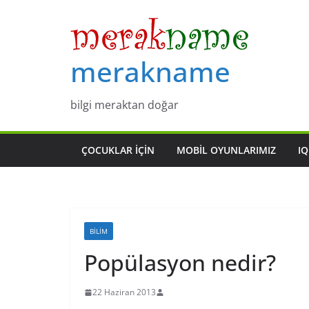
Skip
to
content
merakname
bilgi meraktan doğar
ÇOCUKLAR IÇIN
MOBIL OYUNLARIMIZ
IQ
BILIM
Popülasyon nedir?
22 Haziran 2013