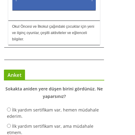
Okul Öncesi ve İlkokul çağındaki çocuklar için yeni
ve ilginç oyunlar, çeşitli aktiviteler ve eğlenceli
bilgiler.
Anket
Sokakta aniden yere düşen birini gördünüz. Ne
yaparsınız?
İlk yardım sertifikam var, hemen müdahale
ederim.
İlk yardım sertifikam var, ama müdahale
etmem.