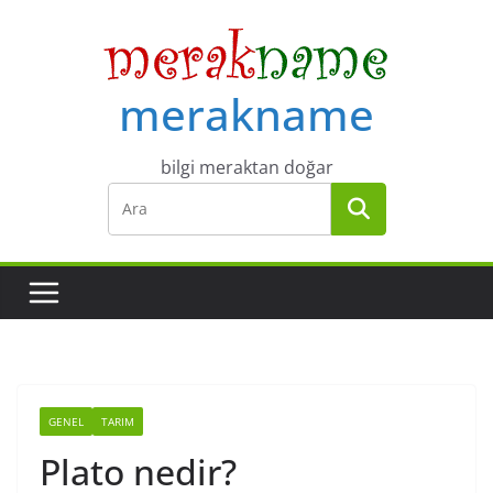
Skip
to
content
merakname
bilgi meraktan doğar
GENEL
TARIM
Plato nedir?