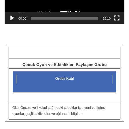
y
n
a
00:00
16:10
t
ı
c
ı
Çocuk Oyun ve Etkinlikleri Paylaşım Grubu
Gruba Katıl
Okul Öncesi ve İlkokul çağındaki çocuklar için yeni ve ilginç
oyunlar, çeşitli aktiviteler ve eğlenceli bilgiler.