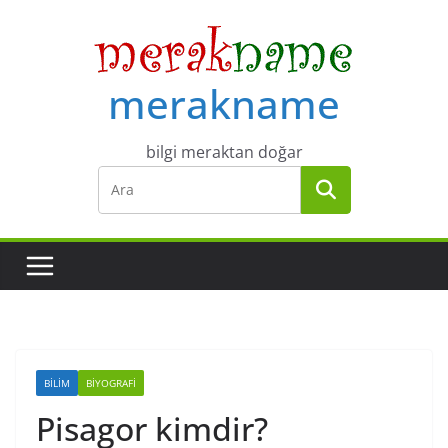
Skip
to
content
merakname
bilgi meraktan doğar
BILIM
BIYOGRAFI
Pisagor kimdir?