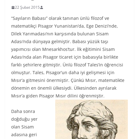
22 Şubat 2015
“Sayıların Babası” olarak tanınan ünlü filozof ve
matematikçi Pisagor Yunanistan’da, Ege Denizi’nde,
Dilek Yarımadası’nın karşısında bulunan Sisam
Adası’nda dünyaya gelmiştir. Babası yüzük taşı
yapımcısı olan Mnesarkhos’tur. İlk eğitimini Sisam
Adası’nda alan Pisagor ticaret için babasıyla birlikte
farklı şehirlere gitmiştir. Ünlü filozof Tales’in öğrencisi
olmuştur. Tales, Pisagor’un daha iyi gelişmesi için
Mısır’a gitmesini önermiştir. Çünkü Mısır, matematikte
dönemin en önemli ülkesiydi. Ülkesinden ayrılarak
Mısır’a giden Pisagor Mısır dilini öğrenmiştir.
Daha sonra
doğduğu yer
olan Sisam
adasına geri