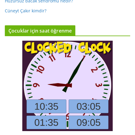
Huzursuz bacak sendromu nedir?
Cüneyt Çakır kimdir?
Çocuklar için saat öğrenme