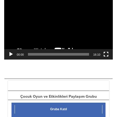
V
i
d
e
o
o
y
n
a
00:00
16:10
t
ı
c
ı
Çocuk Oyun ve Etkinlikleri Paylaşım Grubu
Gruba Katıl