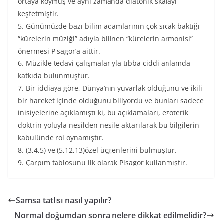
ortaya koymuş ve aynı zamanda diatonik skalayı
keşfetmiştir.
5. Günümüzde bazı bilim adamlarının çok sıcak baktığı
“kürelerin müziği” adıyla bilinen “kürelerin armonisi”
önermesi Pisagor’a aittir.
6. Müzikle tedavi çalışmalarıyla tıbba ciddi anlamda
katkıda bulunmuştur.
7. Bir iddiaya göre, Dünya’nın yuvarlak olduğunu ve ikili
bir hareket içinde olduğunu biliyordu ve bunları sadece
inisiyelerine açıklamıştı ki, bu açıklamaları, ezoterik
doktrin yoluyla nesilden nesile aktarılarak bu bilgilerin
kabulünde rol oynamıştır.
8. (3,4,5) ve (5,12,13)özel üçgenlerini bulmuştur.
9. Çarpım tablosunu ilk olarak Pisagor kullanmıştır.
Samsa tatlısı nasıl yapılır?
Normal doğumdan sonra nelere dikkat edilmelidir?